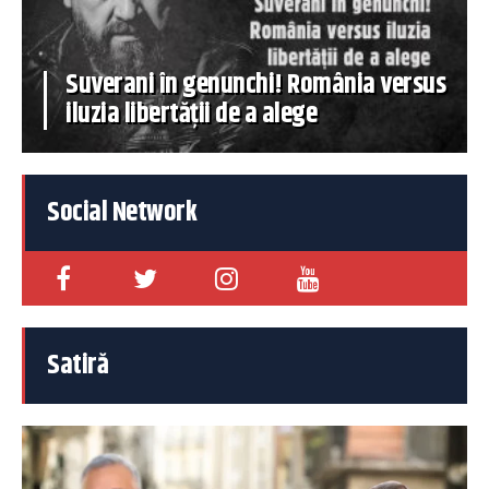
Suverani în genunchi! România versus
iluzia libertății de a alege
Social Network
Satiră