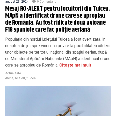
august 23, 2024
0 Comentariu
Mesaj RO-ALERT pentru locuitorii din Tulcea.
MApN a identificat drone care se apropiau
de România. Au fost ridicate două avioane
F18 spaniole care fac poliție aeriană
Populaţia din nordul judeţului Tulcea a fost avertizată, în
noaptea de joi spre vineri, cu privire la posibilitatea căderii
unor obiecte pe teritoriul naţional din spaţiul aerian, după
ce Ministerul Apărării Naţionale (MApN) a identificat drone
care se apropiau de România.
Citește mai mult
Actualitate
drone
,
ro alert
,
tulcea