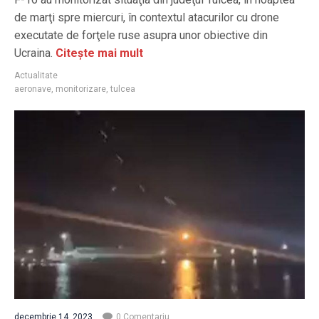
de marţi spre miercuri, în contextul atacurilor cu drone
executate de forţele ruse asupra unor obiective din
Ucraina.
Citește mai mult
Actualitate
aeronave
,
monitorizare
,
tulcea
decembrie 14, 2023
0 Comentariu