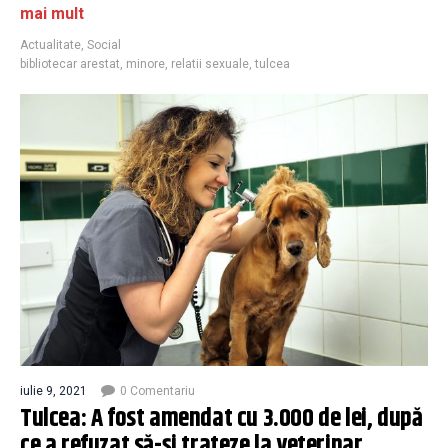
mai mult
Actualitate
,
Social
bibliotecar arestat
,
minore
,
relatii sexuale
,
tulcea
iulie 9, 2021
0 Comentariu
Tulcea: A fost amendat cu 3.000 de lei, după
ce a refuzat să-și trateze la veterinar