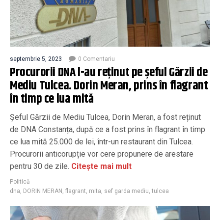
septembrie 5, 2023
0 Comentariu
Procurorii DNA l-au reținut pe șeful Gărzii de
Mediu Tulcea. Dorin Meran, prins în flagrant
în timp ce lua mită
Șeful Gărzii de Mediu Tulcea, Dorin Meran, a fost reținut
de DNA Constanța, după ce a fost prins în flagrant în timp
ce lua mită 25.000 de lei, într-un restaurant din Tulcea.
Procurorii anticorupție vor cere propunere de arestare
pentru 30 de zile.
Citește mai mult
Politică
dna
,
DORIN MERAN
,
flagrant
,
mita
,
sef garda mediu
,
tulcea