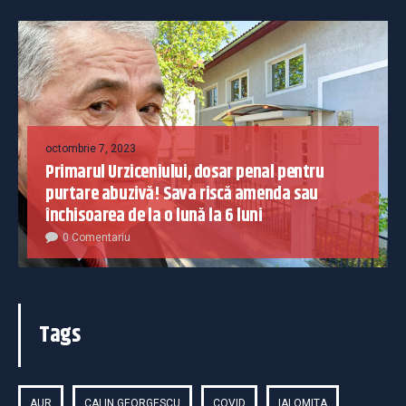
octombrie 7, 2023
Primarul Urziceniului, dosar penal pentru
purtare abuzivă! Sava riscă amenda sau
închisoarea de la o lună la 6 luni
0 Comentariu
Tags
AUR
CALIN GEORGESCU
COVID
IALOMITA