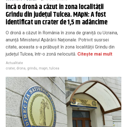
Încă o dronă a căzut în zona localității
Grindu din județul Tulcea. MApN: A fost
identificat un crater de 1,5 m adâncime
​​O dronă a căzut în România în zona de graniță cu Ucraina,
anunță Ministerul Apărării Naționale. Potrivit susrsei
citate, aceasta s-a prăbușit în zona localității Grindu din
județul Tulcea, într-o zonă nelocuită.
Citește mai mult
Actualitate
crater
,
drona
,
grindu
,
mapn
,
tulcea