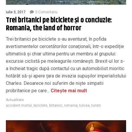
iulie 3, 2017
0 Comentariu
Trei britanici pe biciclete și o concluzie:
Romania, the land of horror
Trei britanici pe biciclete s-au aventurat, în pofida
avertismentelor cercetătorilor conaționali, într-o expediție
ultimativă și chiar ultima pentru un membru al grupului:
excursie ciclistă pe meleagurile românești. Brexit-ul lor s-
a încheiat tragic după contactul cu un automobilist mioritic
hotărât să-și apere țara de invazia supușilor imperialistului
Charles. Deoarece noi suferim de niște simpatii
probritanice pe care...
Citește mai mult
Actualitate
accident mortal
,
biciclete
,
britanici
,
romania
,
tulcea
,
turisti