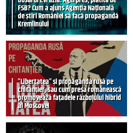
Dosarul Evrazia: Agerpres, plătită de
FSB? Cum a ajuns Agenția Națională
de știri României să facă propagandă
Kremlinului
”Libertatea” și propaganda rusă pe
chitanțier, sau cum presa românească
promovează fațadele războiului hibrid
al Moscovei