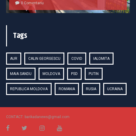
0 Comentariu
Tags
AUR
CALIN GEORGESCU
COVID
IALOMITA
MAIA SANDU
MOLDOVA
PSD
PUTIN
REPUBLICA MOLDOVA
ROMANIA
RUSIA
UCRAINA
CONTACT: barikadanews@gmail.com