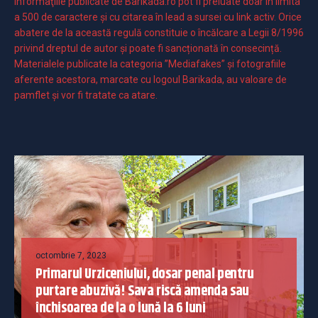
Informaţiile publicate de Barikada.ro pot fi preluate doar în limita
a 500 de caractere şi cu citarea în lead a sursei cu link activ. Orice
abatere de la această regulă constituie o încălcare a Legii 8/1996
privind dreptul de autor și poate fi sancționată în consecință.
Materialele publicate la categoria ”Mediafakes” și fotografiile
aferente acestora, marcate cu logoul Barikada, au valoare de
pamflet și vor fi tratate ca atare.
octombrie 7, 2023
Primarul Urziceniului, dosar penal pentru
purtare abuzivă! Sava riscă amenda sau
închisoarea de la o lună la 6 luni