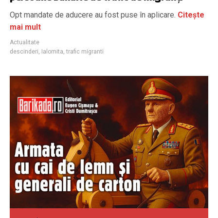
Opt mandate de aducere au fost puse în aplicare.
Citește
mai mult
Actualitate
descinderi
,
Ialomita
,
trafic migranti