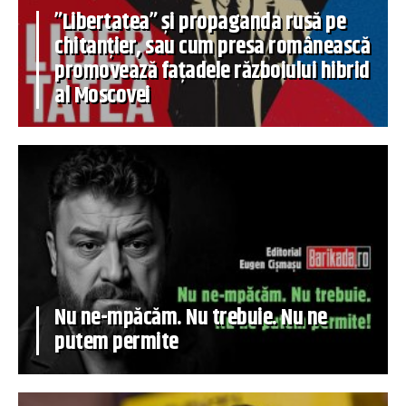
”Libertatea” și propaganda rusă pe
chitanțier, sau cum presa românească
promovează fațadele războiului hibrid
al Moscovei
Nu ne-mpăcăm. Nu trebuie. Nu ne
putem permite