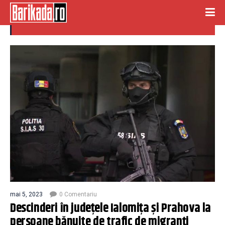
trafic migranti
mai 5, 2023
0 Comentariu
Descinderi în judeţele Ialomiţa şi Prahova la
persoane bănuite de trafic de migranți