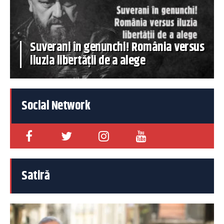
Suverani în genunchi! România versus
iluzia libertății de a alege
Social Network
Satiră