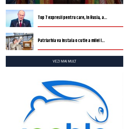
Top 7 expresii pentru care, în Rusia, a...
Patriarhia va instala o cutie a milei î...
VEZI MAI MULT