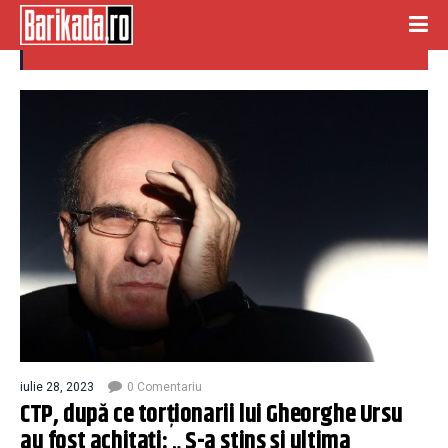
tortionari
iulie 28, 2023
0 Comentariu
CTP, după ce torționarii lui Gheorghe Ursu
au fost achitați: „ S-a stins și ultima