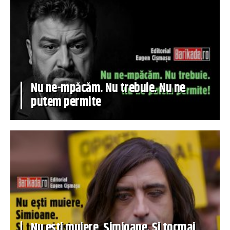
Nu ne-mpăcăm. Nu trebuie. Nu ne
putem permite
Nu ești muiere, Simioane. Și tocmai