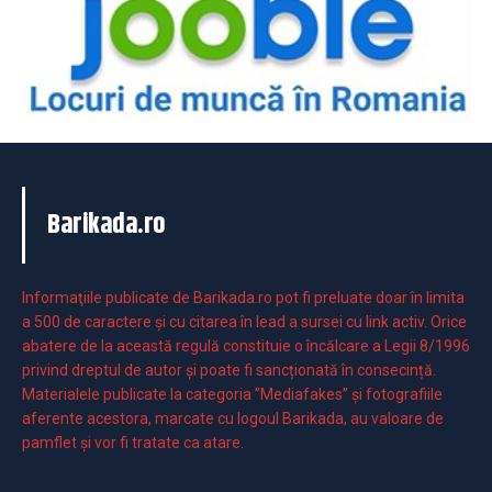
Barikada.ro
Informaţiile publicate de Barikada.ro pot fi preluate doar în limita
a 500 de caractere şi cu citarea în lead a sursei cu link activ. Orice
abatere de la această regulă constituie o încălcare a Legii 8/1996
privind dreptul de autor și poate fi sancționată în consecință.
Materialele publicate la categoria ”Mediafakes” și fotografiile
aferente acestora, marcate cu logoul Barikada, au valoare de
pamflet și vor fi tratate ca atare.