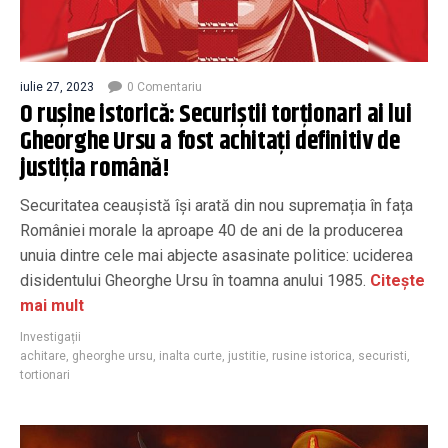
iulie 27, 2023
0 Comentariu
O rușine istorică: Securiștii torționari ai lui
Gheorghe Ursu a fost achitați definitiv de
justiția română!
Securitatea ceaușistă își arată din nou supremația în fața
României morale la aproape 40 de ani de la producerea
unuia dintre cele mai abjecte asasinate politice: uciderea
disidentului Gheorghe Ursu în toamna anului 1985.
Citește
mai mult
Investigații
achitare
,
gheorghe ursu
,
inalta curte
,
justitie
,
rusine istorica
,
securisti
,
tortionari