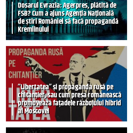
Dosarul Evrazia: Agerpres, plătită de
FSB? Cum a ajuns Agenția Națională
de știri României să facă propagandă
Kremlinului
”Libertatea” și propaganda rusă pe
chitanțier, sau cum presa românească
promovează fațadele războiului hibrid
al Moscovei