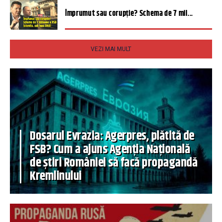
Împrumut sau corupție? Schema de 7 mil...
VEZI MAI MULT
Dosarul Evrazia: Agerpres, plătită de
FSB? Cum a ajuns Agenția Națională
de știri României să facă propagandă
Kremlinului