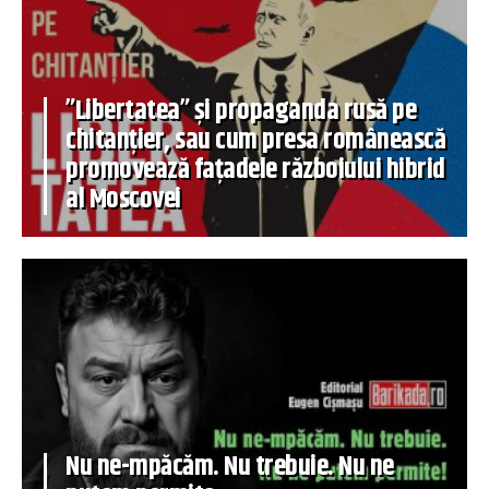
”Libertatea” și propaganda rusă pe
chitanțier, sau cum presa românească
promovează fațadele războiului hibrid
al Moscovei
Nu ne-mpăcăm. Nu trebuie. Nu ne