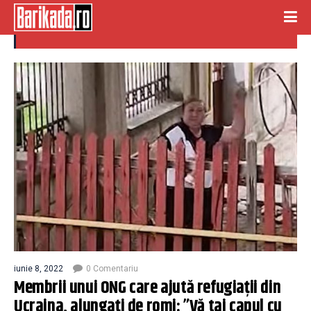
tigani timisoara
iunie 8, 2022
0 Comentariu
Membrii unui ONG care ajută refugiații din
Ucraina, alungați de romi: ”Vă tai capul cu