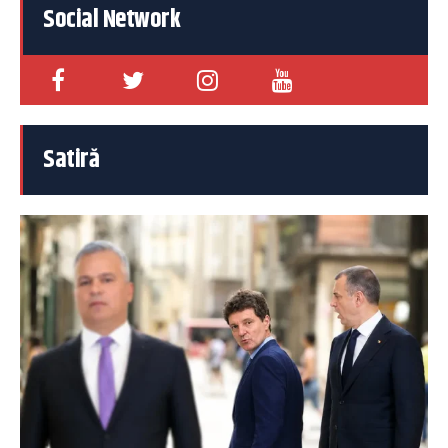
Social Network
Satiră