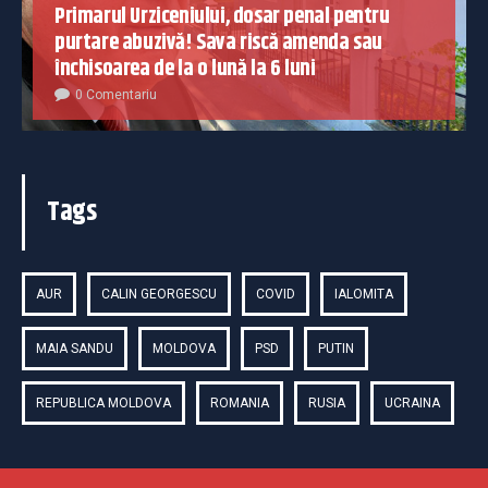
Primarul Urziceniului, dosar penal pentru
purtare abuzivă! Sava riscă amenda sau
închisoarea de la o lună la 6 luni
0 Comentariu
Tags
AUR
CALIN GEORGESCU
COVID
IALOMITA
MAIA SANDU
MOLDOVA
PSD
PUTIN
REPUBLICA MOLDOVA
ROMANIA
RUSIA
UCRAINA