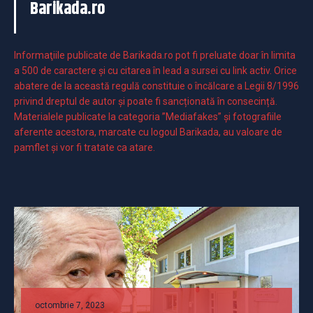
Barikada.ro
Informaţiile publicate de Barikada.ro pot fi preluate doar în limita
a 500 de caractere şi cu citarea în lead a sursei cu link activ. Orice
abatere de la această regulă constituie o încălcare a Legii 8/1996
privind dreptul de autor și poate fi sancționată în consecință.
Materialele publicate la categoria ”Mediafakes” și fotografiile
aferente acestora, marcate cu logoul Barikada, au valoare de
pamflet și vor fi tratate ca atare.
octombrie 7, 2023