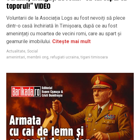
toporul!” VIDEO
Voluntarii de la Asociația Logs au fost nevoiți să plece
dintr-o casă închiriată în Timișoara, după ce au fost
amenințați cu moartea de vecini romi, care au spart și
geamurile imobilului.
Citește mai mult
Actualitate
,
Social
amenintari
,
membrii ong
,
refugiati ucraina
,
tigani timisoara