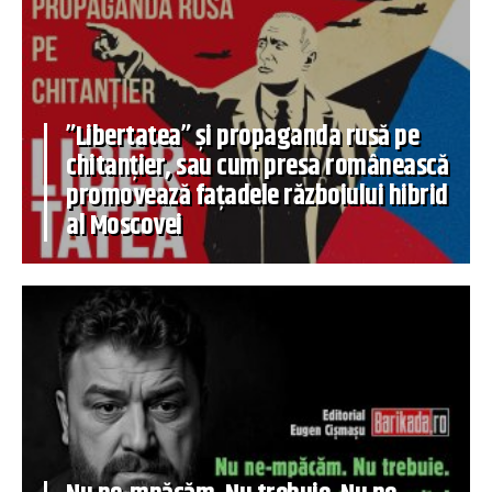
”Libertatea” și propaganda rusă pe
chitanțier, sau cum presa românească
promovează fațadele războiului hibrid
al Moscovei