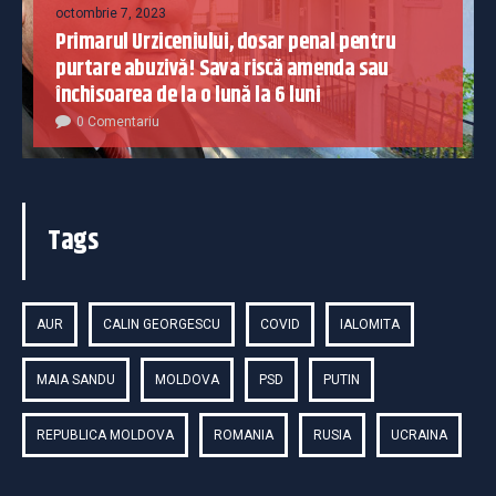
octombrie 7, 2023
Primarul Urziceniului, dosar penal pentru
purtare abuzivă! Sava riscă amenda sau
închisoarea de la o lună la 6 luni
0 Comentariu
Tags
AUR
CALIN GEORGESCU
COVID
IALOMITA
MAIA SANDU
MOLDOVA
PSD
PUTIN
REPUBLICA MOLDOVA
ROMANIA
RUSIA
UCRAINA