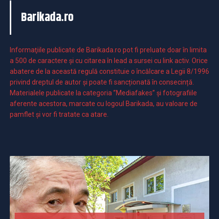
Barikada.ro
Informaţiile publicate de Barikada.ro pot fi preluate doar în limita
a 500 de caractere şi cu citarea în lead a sursei cu link activ. Orice
abatere de la această regulă constituie o încălcare a Legii 8/1996
privind dreptul de autor și poate fi sancționată în consecință.
Materialele publicate la categoria ”Mediafakes” și fotografiile
aferente acestora, marcate cu logoul Barikada, au valoare de
pamflet și vor fi tratate ca atare.