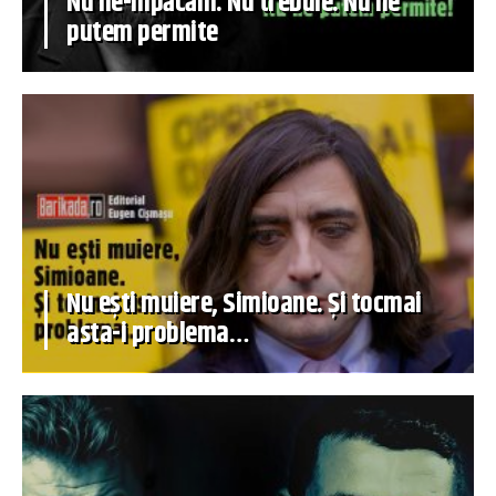
Nu ne-mpăcăm. Nu trebuie. Nu ne
putem permite
Nu ești muiere, Simioane. Și tocmai
asta-i problema…