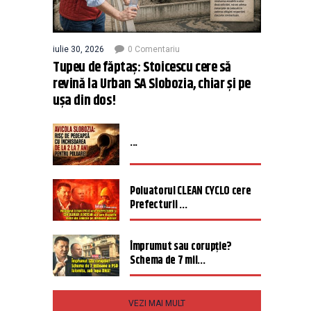
iulie 30, 2026
0 Comentariu
Tupeu de făptaș: Stoicescu cere să
revină la Urban SA Slobozia, chiar și pe
ușa din dos!
...
Poluatorul CLEAN CYCLO cere
Prefecturii ...
Împrumut sau corupție?
Schema de 7 mil...
VEZI MAI MULT