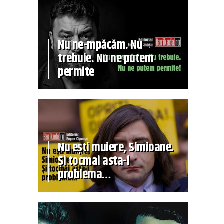
Nu ne-mpăcăm. Nu
trebuie. Nu ne putem
permite
Nu ești muiere, Simioane.
Și tocmai asta-i
problema…