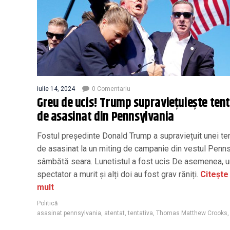
iulie 14, 2024
0 Comentariu
Greu de ucis! Trump supraviețuiește tent
de asasinat din Pennsylvania
Fostul președinte Donald Trump a supraviețuit unei te
de asasinat la un miting de campanie din vestul Penns
sâmbătă seara. Lunetistul a fost ucis De asemenea, u
spectator a murit și alți doi au fost grav răniți.
Citește
mult
Politică
asasinat pennsylvania
,
atentat
,
tentativa
,
Thomas Matthew Crooks