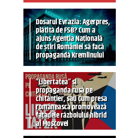
Dosarul Evrazia: Agerpres,
plătită de FSB? Cum a
ajuns Agenția Națională
de știri României să facă
propagandă Kremlinului
”Libertatea” și
propaganda rusă pe
chitanțier, sau cum presa
românească promovează
fațadele războiului hibrid
al Moscovei