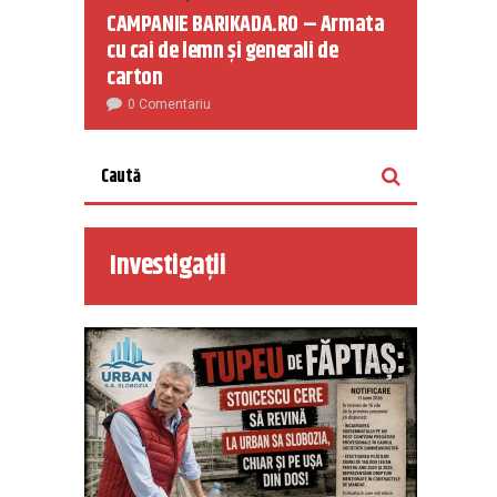
CAMPANIE BARIKADA.RO – Armata
cu cai de lemn și generali de
carton
0 Comentariu
Investigații