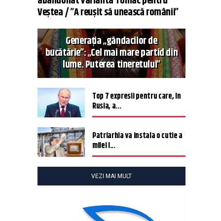
abandonat varianta Tomac pentru
Veștea / ”A reușit să unească românii”
Generația „gândacilor de
bucătărie”: „Cel mai mare partid din
lume. Puterea tineretului”
Top 7 expresii pentru care, în
Rusia, a...
Patriarhia va instala o cutie a
milei î...
VEZI MAI MULT