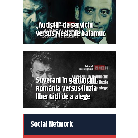
„Autiștii” de serviciu
versus Mesia de balamuc
Suverani în genunchi!
România versus iluzia
libertății de a alege
Social Network