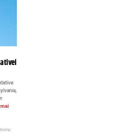
ativei
ntative
ylvania,
n
 mai
,
trump