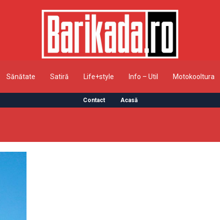
Sănătate
Satiră
Life+style
Info – Util
Motokooltura
Contact
Acasă