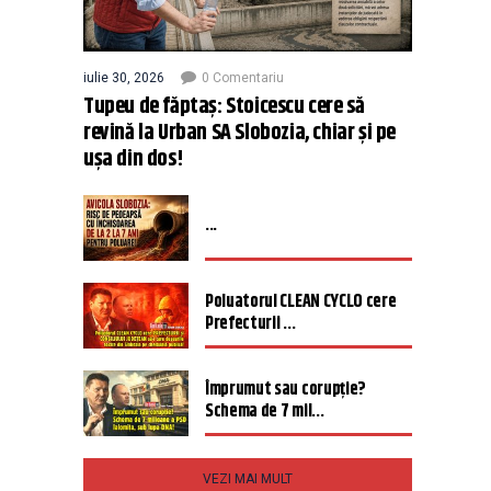
iulie 30, 2026
0 Comentariu
Tupeu de făptaș: Stoicescu cere să
revină la Urban SA Slobozia, chiar și pe
ușa din dos!
...
Poluatorul CLEAN CYCLO cere
Prefecturii ...
Împrumut sau corupție?
Schema de 7 mil...
VEZI MAI MULT