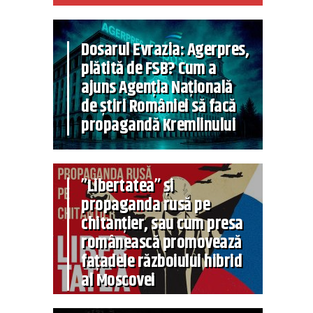
Dosarul Evrazia: Agerpres,
plătită de FSB? Cum a
ajuns Agenția Națională
de știri României să facă
propagandă Kremlinului
”Libertatea” și
propaganda rusă pe
chitanțier, sau cum presa
românească promovează
fațadele războiului hibrid
al Moscovei