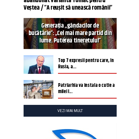
abandonat varianta Tomac pentru
Veștea / ”A reușit să unească românii”
Generația „gândacilor de
bucătărie”: „Cel mai mare partid din
lume. Puterea tineretului”
Top 7 expresii pentru care, în
Rusia, a...
Patriarhia va instala o cutie a
milei î...
VEZI MAI MULT