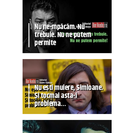
Nu ne-mpăcăm. Nu
trebuie. Nu ne putem
permite
Nu ești muiere, Simioane.
Și tocmai asta-i
problema…