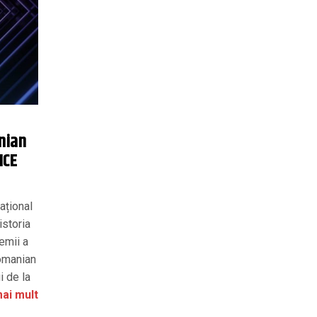
nian
ICE
ațional
istoria
emii a
omanian
i de la
ai mult