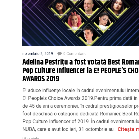
noiembrie 2, 2019
0 Comentariu
Adelina Pestrițu a fost votată Best Roma
Pop Culture Influencer la E! PEOPLE’S CHO
AWARDS 2019
E! aduce influențe locale în cadrul evenimentului intern
E! People’s Choice Awards 2019.Pentru prima dată în 
de 45 de ani a ceremoniei, în cadrul prestigioaselor pr
fost deschisă o categorie dedicată României: Best R
Pop Culture Influencer of 2019. În cadrul evenimentulu
NUBA, care a avut loc ieri, 31 octombrie au...
Citește m
Life+style