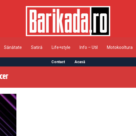
Sănătate
Satiră
Life+style
Info – Util
Motokooltura
Contact
Acasă
cer