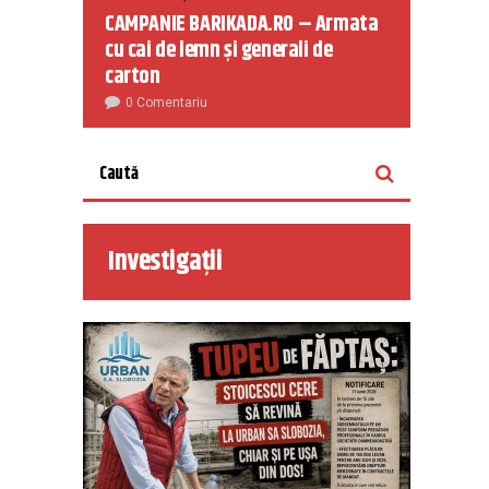
CAMPANIE BARIKADA.RO – Armata
cu cai de lemn și generali de
carton
0 Comentariu
Investigații