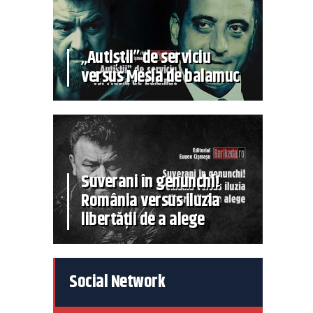
„Autiștii” de serviciu
versus Mesia de balamuc
Suverani în genunchi!
România versus iluzia
libertății de a alege
Social Network