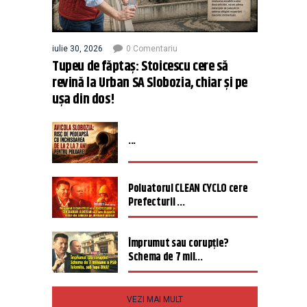
iulie 30, 2026
0 Comentariu
Tupeu de făptaș: Stoicescu cere să
revină la Urban SA Slobozia, chiar și pe
ușa din dos!
...
Poluatorul CLEAN CYCLO cere
Prefecturii ...
Împrumut sau corupție?
Schema de 7 mil...
VEZI MAI MULT