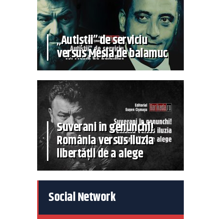
„Autiștii” de serviciu
versus Mesia de balamuc
Suverani în genunchi!
România versus iluzia
libertății de a alege
Social Network