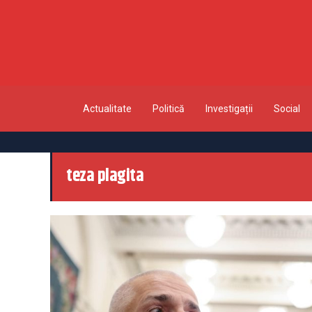
Actualitate
Politică
Investigații
Social
teza plagita