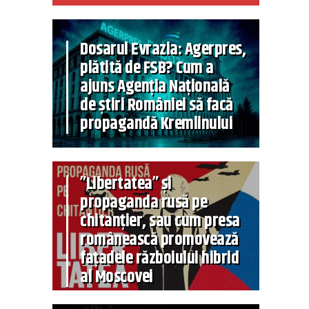
Dosarul Evrazia: Agerpres,
plătită de FSB? Cum a
ajuns Agenția Națională
de știri României să facă
propagandă Kremlinului
”Libertatea” și
propaganda rusă pe
chitanțier, sau cum presa
românească promovează
fațadele războiului hibrid
al Moscovei