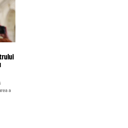
trului
u
i
area a