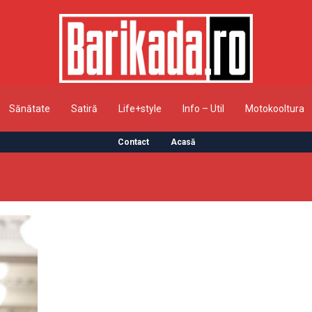
Sănătate
Satiră
Life+style
Info – Util
Motokooltura
Contact
Acasă