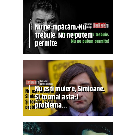
Nu ne-mpăcăm. Nu
trebuie. Nu ne putem
permite
Nu ești muiere, Simioane.
Și tocmai asta-i
problema…