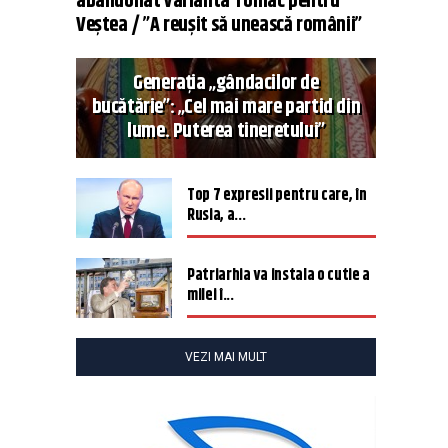
abandonat varianta Tomac pentru
Veștea / ”A reușit să unească românii”
Generația „gândacilor de
bucătărie”: „Cel mai mare partid din
lume. Puterea tineretului”
Top 7 expresii pentru care, în
Rusia, a...
Patriarhia va instala o cutie a
milei î...
VEZI MAI MULT