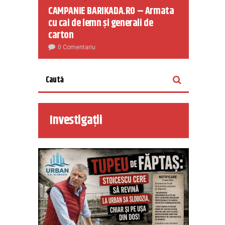
CAMPANIE BARIKADA.RO – Armata
cu cai de lemn și generali de
carton
0 Comentariu
Investigații