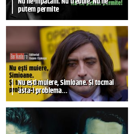
Nu ne-mpăcăm. Nu trebuie. Nu ne
putem permite
Nu ești muiere, Simioane. Și tocmai
asta-i problema…