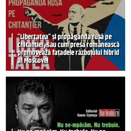
”Libertatea” și propaganda rusă pe
chitanțier, sau cum presa românească
promovează fațadele războiului hibrid
al Moscovei