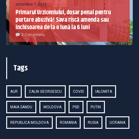
octombrie 7, 2023
Primarul Urziceniului, dosar penal pentru
purtare abuzivă! Sava riscă amenda sau
închisoarea de la o lună la 6 luni
0 Comentariu
Tags
AUR
CALIN GEORGESCU
COVID
IALOMITA
MAIA SANDU
MOLDOVA
PSD
PUTIN
REPUBLICA MOLDOVA
ROMANIA
RUSIA
UCRAINA