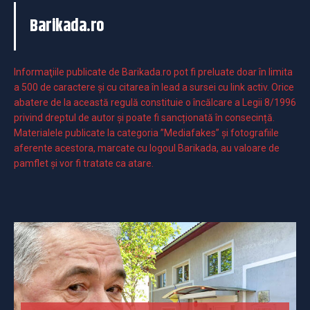
Barikada.ro
Informaţiile publicate de Barikada.ro pot fi preluate doar în limita
a 500 de caractere şi cu citarea în lead a sursei cu link activ. Orice
abatere de la această regulă constituie o încălcare a Legii 8/1996
privind dreptul de autor și poate fi sancționată în consecință.
Materialele publicate la categoria ”Mediafakes” și fotografiile
aferente acestora, marcate cu logoul Barikada, au valoare de
pamflet și vor fi tratate ca atare.