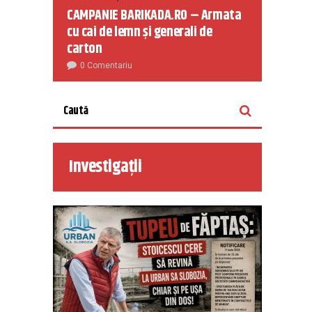
CAMPANIE BARIKADA.RO – Armata
cu cai de lemn și generali de
carton
0 Comentariu
Investigații