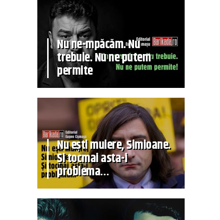
Nu ne-mpăcăm. Nu
trebuie. Nu ne putem
permite
Nu ești muiere, Simioane.
Și tocmai asta-i
problema…