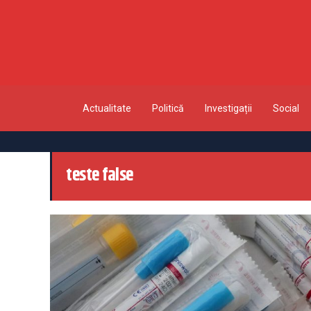
Actualitate
Politică
Investigații
Social
teste false