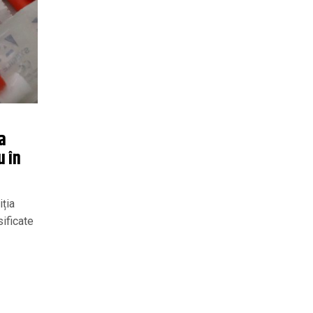
a
u în
iția
sificate