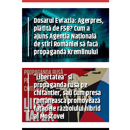
Dosarul Evrazia: Agerpres,
plătită de FSB? Cum a
ajuns Agenția Națională
de știri României să facă
propagandă Kremlinului
”Libertatea” și
propaganda rusă pe
chitanțier, sau cum presa
românească promovează
fațadele războiului hibrid
al Moscovei