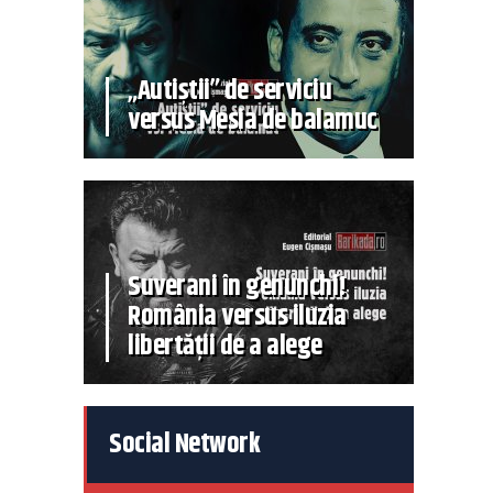
„Autiștii” de serviciu
versus Mesia de balamuc
Suverani în genunchi!
România versus iluzia
libertății de a alege
Social Network