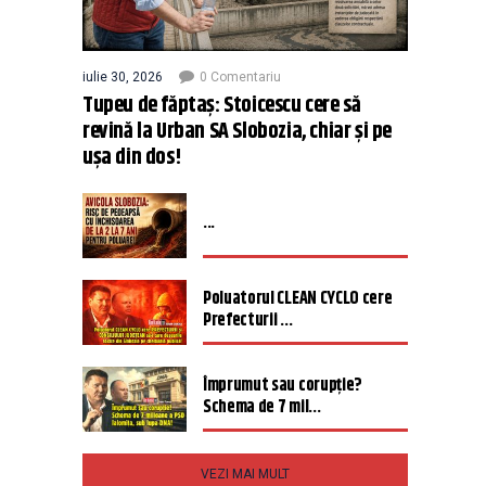
iulie 30, 2026
0 Comentariu
Tupeu de făptaș: Stoicescu cere să
revină la Urban SA Slobozia, chiar și pe
ușa din dos!
...
Poluatorul CLEAN CYCLO cere
Prefecturii ...
Împrumut sau corupție?
Schema de 7 mil...
VEZI MAI MULT