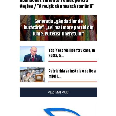
abandonat varianta Tomac pentru
Veștea / ”A reușit să unească românii”
Generația „gândacilor de
bucătărie”: „Cel mai mare partid din
lume. Puterea tineretului”
Top 7 expresii pentru care, în
Rusia, a...
Patriarhia va instala o cutie a
milei î...
VEZI MAI MULT