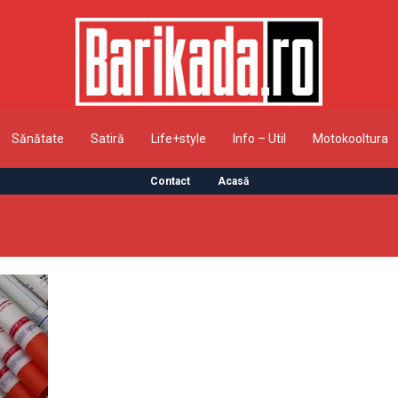
Sănătate
Satiră
Life+style
Info – Util
Motokooltura
Contact
Acasă