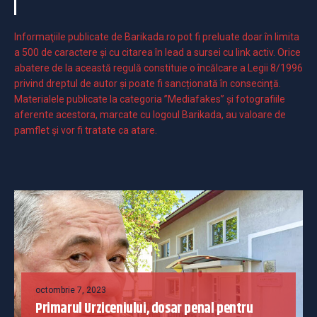
Informaţiile publicate de Barikada.ro pot fi preluate doar în limita
a 500 de caractere şi cu citarea în lead a sursei cu link activ. Orice
abatere de la această regulă constituie o încălcare a Legii 8/1996
privind dreptul de autor și poate fi sancționată în consecință.
Materialele publicate la categoria ”Mediafakes” și fotografiile
aferente acestora, marcate cu logoul Barikada, au valoare de
pamflet și vor fi tratate ca atare.
octombrie 7, 2023
Primarul Urziceniului, dosar penal pentru