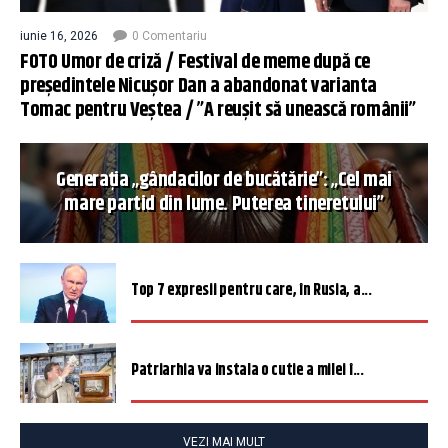
iunie 16, 2026
0 Comentariu
FOTO Umor de criză / Festival de meme după ce
președintele Nicușor Dan a abandonat varianta
Tomac pentru Veștea / ”A reușit să unească românii”
Generația „gândacilor de bucătărie”: „Cel mai
mare partid din lume. Puterea tineretului”
Top 7 expresii pentru care, în Rusia, a...
Patriarhia va instala o cutie a milei î...
VEZI MAI MULT