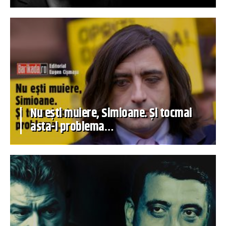
Nu ești muiere, Simioane. Și tocmai
asta-i problema…