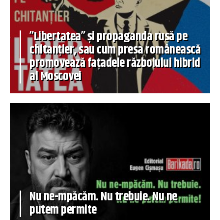
”Libertatea” și propaganda rusă pe
chitanțier, sau cum presa românească
promovează fațadele războiului hibrid
al Moscovei
Nu ne-mpăcăm. Nu trebuie. Nu ne
putem permite