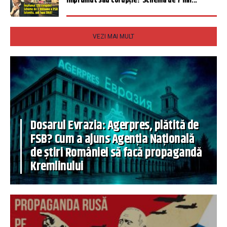
Împrumut sau corupție? Schema de 7 mil...
VEZI MAI MULT
Dosarul Evrazia: Agerpres, plătită de
FSB? Cum a ajuns Agenția Națională
de știri României să facă propagandă
Kremlinului