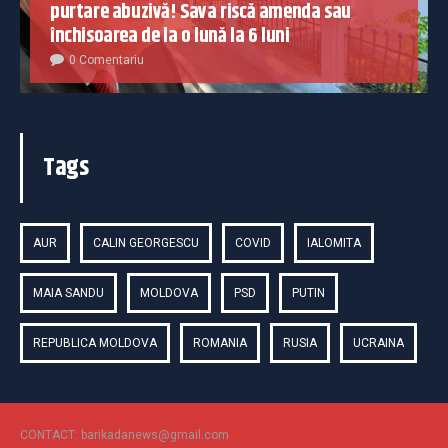
purtare abuzivă! Sava riscă amenda sau
închisoarea de la o lună la 6 luni
0 Comentariu
Tags
AUR
CALIN GEORGESCU
COVID
IALOMITA
MAIA SANDU
MOLDOVA
PSD
PUTIN
REPUBLICA MOLDOVA
ROMANIA
RUSIA
UCRAINA
CONTACT: barikadanews@gmail.com