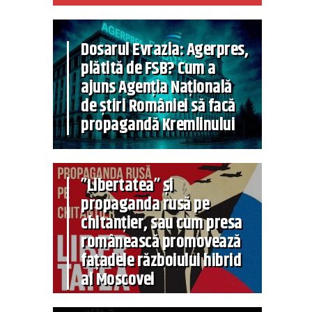
Dosarul Evrazia: Agerpres,
plătită de FSB? Cum a
ajuns Agenția Națională
de știri României să facă
propagandă Kremlinului
”Libertatea” și
propaganda rusă pe
chitanțier, sau cum presa
românească promovează
fațadele războiului hibrid
al Moscovei