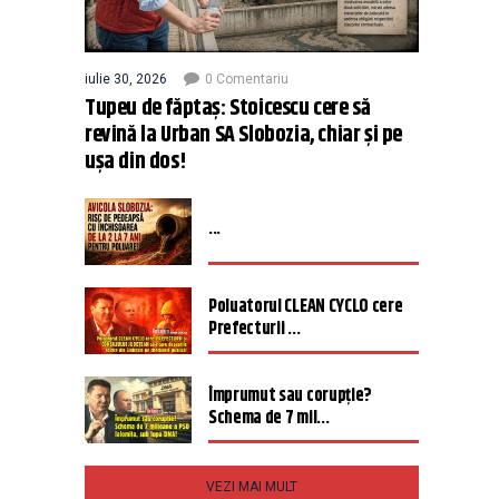
iulie 30, 2026
0 Comentariu
Tupeu de făptaș: Stoicescu cere să
revină la Urban SA Slobozia, chiar și pe
ușa din dos!
...
Poluatorul CLEAN CYCLO cere
Prefecturii ...
Împrumut sau corupție?
Schema de 7 mil...
VEZI MAI MULT