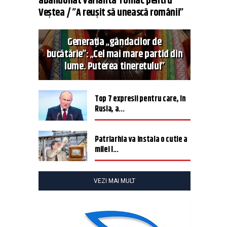
abandonat varianta Tomac pentru
Veștea / ”A reușit să unească românii”
Generația „gândacilor de
bucătărie”: „Cel mai mare partid din
lume. Puterea tineretului”
Top 7 expresii pentru care, în
Rusia, a...
Patriarhia va instala o cutie a
milei î...
VEZI MAI MULT