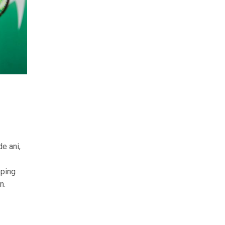
o
e ani,
oping
n.