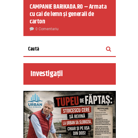
CAMPANIE BARIKADA.RO – Armata
cu cai de lemn și generali de
carton
0 Comentariu
Investigații