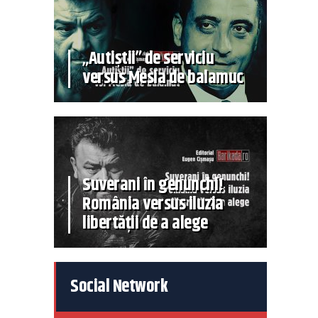
„Autiștii” de serviciu
versus Mesia de balamuc
Suverani în genunchi!
România versus iluzia
libertății de a alege
Social Network