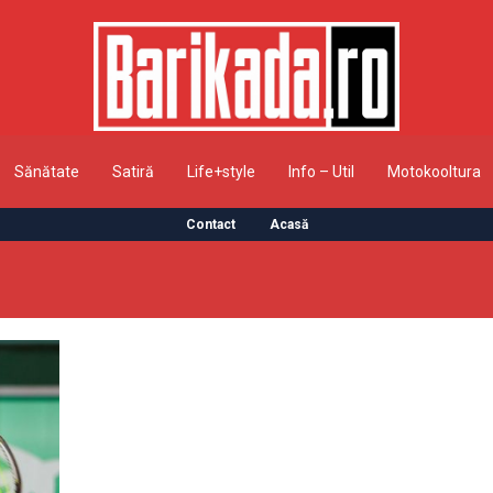
Sănătate
Satiră
Life+style
Info – Util
Motokooltura
Contact
Acasă