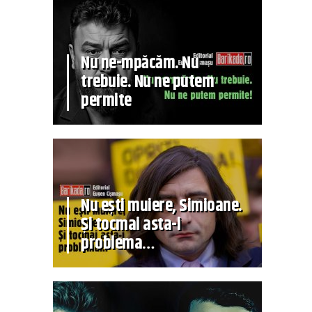
Nu ne-mpăcăm. Nu
trebuie. Nu ne putem
permite
Nu ești muiere, Simioane.
Și tocmai asta-i
problema…