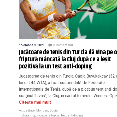
noiembrie 9, 2021
0 Comentariu
Jucătoare de tenis din Turcia dă vina pe 
friptură mâncată la Cluj după ce a ieșit
pozitivă la un test anti-doping
Jucătoarea de tenis din Turcia, Cagla Buyukakcay (32 d
locul 244 WTA), a fost suspendată de Federația
Internațională de Tenis, după ce a picat un test anti-d
susținut în vară, la Cluj, în cadrul turneului Winners Ope
Citește mai mult
Actualitate
,
Monden
,
Social
friptura cluj
,
jucatoare turcia
,
test antidoping