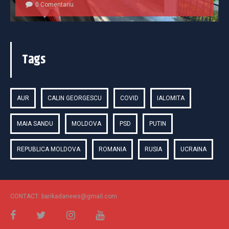
0 Comentariu
Tags
AUR
CALIN GEORGESCU
COVID
IALOMITA
MAIA SANDU
MOLDOVA
PSD
PUTIN
REPUBLICA MOLDOVA
ROMANIA
RUSIA
UCRAINA
CONTACT: barikadanews@gmail.com