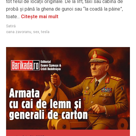
tot felul de locații originale. De la lift, taxi sau cabină de
probă și până la ghena de gunoi sau “la coadă la pâine”,
toate...
Citește mai mult
Satiră
oana zavoranu
,
sex
,
tesla