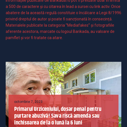
Informaţiile publicate de Barikada.ro pot fi preluate doar în limita
a 500 de caractere şi cu citarea în lead a sursei cu link activ. Orice
abatere de la această regulă constituie o încălcare a Legii 8/1996
privind dreptul de autor și poate fi sancționată în consecință.
Materialele publicate la categoria ”Mediafakes” și fotografiile
aferente acestora, marcate cu logoul Barikada, au valoare de
pamflet și vor fi tratate ca atare.
octombrie 7, 2023
Primarul Urziceniului, dosar penal pentru
purtare abuzivă! Sava riscă amenda sau
închisoarea de la o lună la 6 luni