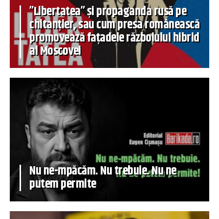
”Libertatea” și propaganda rusă pe
chitanțier, sau cum presa românească
promovează fațadele războiului hibrid
al Moscovei
Nu ne-mpăcăm. Nu trebuie. Nu ne
putem permite