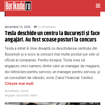
tesla
decembrie 16, 2020
0 Comentariu
Tesla deschide un centru la București și face
angajări. Au fost scoase posturi la concurs
Tesla a intrat în linie dreaptă cu deschiderea centrului din
Bucureşti şi a scos la concurs mai multe posturi pe site-ul
oficial al companiei. Pentru început, Tesla vrea să
angajeze cinci oameni, dintre care un manager de magazin,
doi tehnicieni pentru service, un manager pentru service, şi
un consultant de vânzări, scrie Ziarul Financiar. Centrul...
Citește mai mult
Actualitate
,
Social
angajari
,
bucuresti
,
tesla