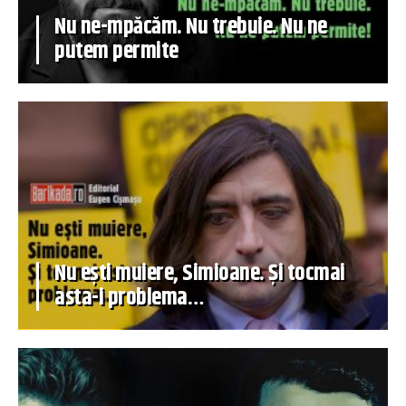
Nu ne-mpăcăm. Nu trebuie. Nu ne
putem permite
Nu ești muiere, Simioane. Și tocmai
asta-i problema…