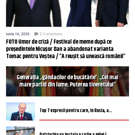
iunie 16, 2026
0 Comentariu
FOTO Umor de criză / Festival de meme după ce
președintele Nicușor Dan a abandonat varianta
Tomac pentru Veștea / ”A reușit să unească românii”
Generația „gândacilor de bucătărie”: „Cel mai
mare partid din lume. Puterea tineretului”
Top 7 expresii pentru care, în Rusia, a...
Patriarhia va instala o cutie a milei î...