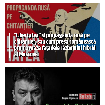
”Libertatea” și propaganda rusă pe
chitanțier, sau cum presa românească
promovează fațadele războiului hibrid
al Moscovei