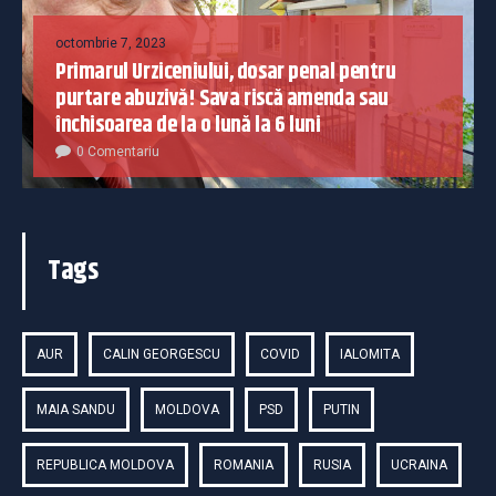
octombrie 7, 2023
Primarul Urziceniului, dosar penal pentru
purtare abuzivă! Sava riscă amenda sau
închisoarea de la o lună la 6 luni
0 Comentariu
Tags
AUR
CALIN GEORGESCU
COVID
IALOMITA
MAIA SANDU
MOLDOVA
PSD
PUTIN
REPUBLICA MOLDOVA
ROMANIA
RUSIA
UCRAINA