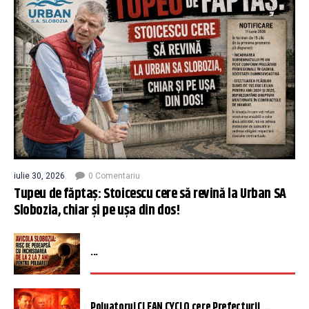
iulie 30, 2026
0 Comentariu
Tupeu de făptaș: Stoicescu cere să revină la Urban SA
Slobozia, chiar și pe ușa din dos!
...
Poluatorul CLEAN CYCLO cere Prefecturii ...