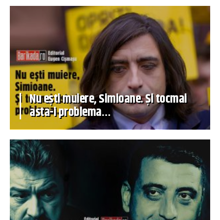
Nu ești muiere, Simioane. Și tocmai
asta-i problema…