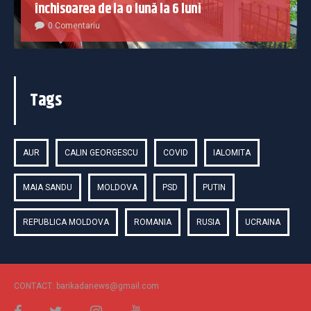
închisoarea de la o lună la 6 luni
0 Comentariu
Tags
AUR
CALIN GEORGESCU
COVID
IALOMITA
MAIA SANDU
MOLDOVA
PSD
PUTIN
REPUBLICA MOLDOVA
ROMANIA
RUSIA
UCRAINA
CONTACT: barikadanews@gmail.com