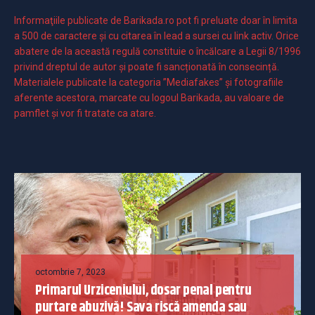
Informaţiile publicate de Barikada.ro pot fi preluate doar în limita
a 500 de caractere şi cu citarea în lead a sursei cu link activ. Orice
abatere de la această regulă constituie o încălcare a Legii 8/1996
privind dreptul de autor și poate fi sancționată în consecință.
Materialele publicate la categoria ”Mediafakes” și fotografiile
aferente acestora, marcate cu logoul Barikada, au valoare de
pamflet și vor fi tratate ca atare.
octombrie 7, 2023
Primarul Urziceniului, dosar penal pentru
purtare abuzivă! Sava riscă amenda sau