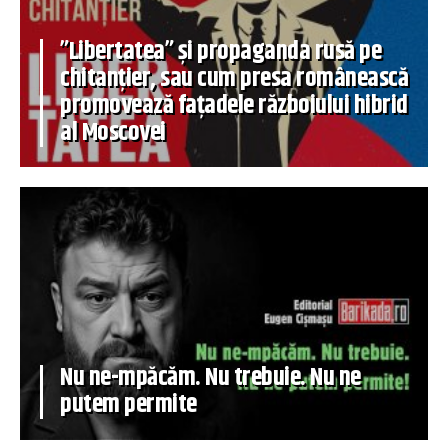
”Libertatea” și propaganda rusă pe
chitanțier, sau cum presa românească
promovează fațadele războiului hibrid
al Moscovei
Nu ne-mpăcăm. Nu trebuie. Nu ne
putem permite