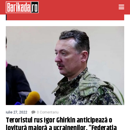
terorist rus
iulie 27, 2022
0 Comentariu
Teroristul rus Igor Ghirkin anticipează o
lovitură majoră a ucrainenilor. ”Federația