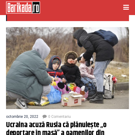
teritorii anexate
octombrie 20, 2022
0 Comentariu
Ucraina acuză Rusia că plănuiește „o
deportare în masă” a oamenilor din