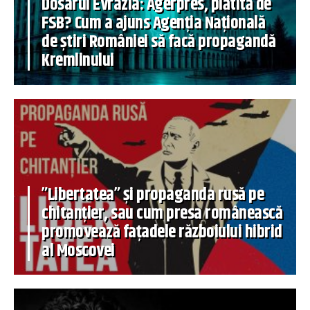
Dosarul Evrazia: Agerpres, plătită de
FSB? Cum a ajuns Agenția Națională
de știri României să facă propagandă
Kremlinului
”Libertatea” și propaganda rusă pe
chitanțier, sau cum presa românească
promovează fațadele războiului hibrid
al Moscovei