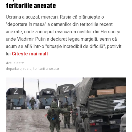
teritoriile anexate
Ucraina a acuzat, miercuri, Rusia că plănuieşte o
"deportare în masă" a oamenilor din teritoriile recent
anexate, unde a început evacuarea civililor din Herson şi
unde Vladimir Putin a declarat legea marţială, semn că
acum se află într-o "situaţie incredibil de dificilă", potrivit
lui
Citește mai mult
Actualitate
deportare
,
rusia
,
teritorii anexate