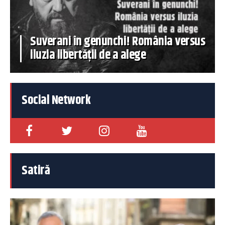
Suverani în genunchi! România versus
iluzia libertății de a alege
Social Network
Satiră