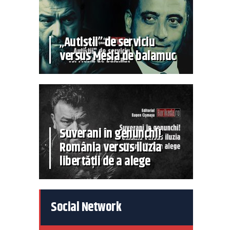
„Autiștii” de serviciu
versus Mesia de balamuc
Suverani în genunchi!
România versus iluzia
libertății de a alege
Social Network