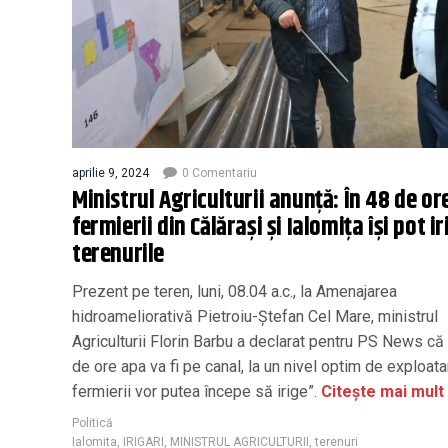
aprilie 9, 2024
0 Comentariu
Ministrul Agriculturii anunță: În 48 de or
fermierii din Călărași și Ialomița își pot i
terenurile
Prezent pe teren, luni, 08.04 a.c., la Amenajarea
hidroameliorativă Pietroiu-Ștefan Cel Mare, ministrul
Agriculturii Florin Barbu a declarat pentru PS News că 
de ore apa va fi pe canal, la un nivel optim de exploatar
fermierii vor putea începe să irige”.
Citește mai mult
Politică
Ialomita
,
IRIGARI
,
MINISTRUL AGRICULTURII
,
terenuri