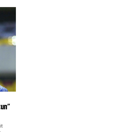
tun”
it