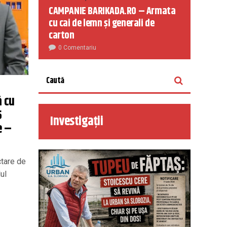
CAMPANIE BARIKADA.RO – Armata
cu cai de lemn și generali de
carton
0 Comentariu
 cu
5
Investigații
e –
ctare de
ul