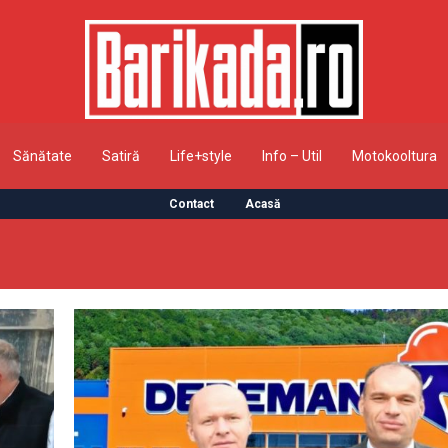
Sănătate
Satiră
Life+style
Info – Util
Motokooltura
Contact
Acasă