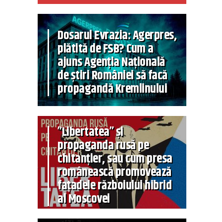
Dosarul Evrazia: Agerpres,
plătită de FSB? Cum a
ajuns Agenția Națională
de știri României să facă
propagandă Kremlinului
”Libertatea” și
propaganda rusă pe
chitanțier, sau cum presa
românească promovează
fațadele războiului hibrid
al Moscovei