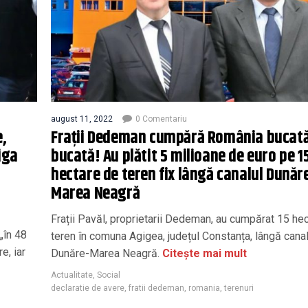
august 11, 2022
0 Comentariu
e,
Frații Dedeman cumpără România bucată
riga
bucată! Au plătit 5 milioane de euro pe 1
hectare de teren fix lângă canalul Dunăr
Marea Neagră
Frații Pavăl, proprietarii Dedeman, au cumpărat 15 he
„în 48
teren în comuna Agigea, județul Constanța, lângă canal
e, iar
Dunăre-Marea Neagră.
Citește mai mult
Actualitate
,
Social
declaratie de avere
,
fratii dedeman
,
romania
,
terenuri