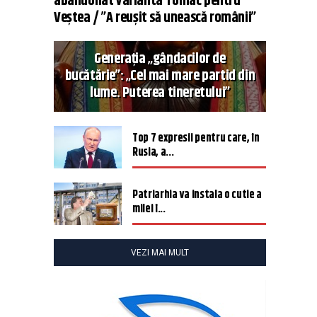
abandonat varianta Tomac pentru
Veștea / ”A reușit să unească românii”
Generația „gândacilor de
bucătărie”: „Cel mai mare partid din
lume. Puterea tineretului”
Top 7 expresii pentru care, în
Rusia, a...
Patriarhia va instala o cutie a
milei î...
VEZI MAI MULT