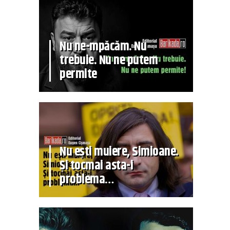
Nu ne-mpăcăm. Nu
trebuie. Nu ne putem
permite
Nu ești muiere, Simioane.
Și tocmai asta-i
problema…