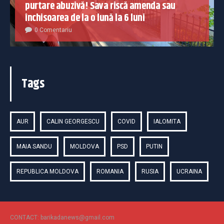
purtare abuzivă! Sava riscă amenda sau
închisoarea de la o lună la 6 luni
0 Comentariu
Tags
AUR
CALIN GEORGESCU
COVID
IALOMITA
MAIA SANDU
MOLDOVA
PSD
PUTIN
REPUBLICA MOLDOVA
ROMANIA
RUSIA
UCRAINA
CONTACT: barikadanews@gmail.com