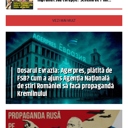
Împrumut sau corupție? Schema de 7 mil...
VEZI MAI MULT
Dosarul Evrazia: Agerpres, plătită de
FSB? Cum a ajuns Agenția Națională
de știri României să facă propagandă
Kremlinului