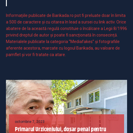
Informaţiile publicate de Barikada.ro pot fi preluate doar în limita
a 500 de caractere şi cu citarea în lead a sursei cu link activ. Orice
abatere de la această regulă constituie o încălcare a Legii 8/1996
privind dreptul de autor și poate fi sancționată în consecință.
Materialele publicate la categoria ”Mediafakes” și fotografiile
aferente acestora, marcate cu logoul Barikada, au valoare de
pamflet și vor fi tratate ca atare.
octombrie 7, 2023
Primarul Urziceniului, dosar penal pentru