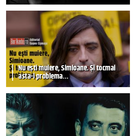
Nu ești muiere, Simioane. Și tocmai
asta-i problema…