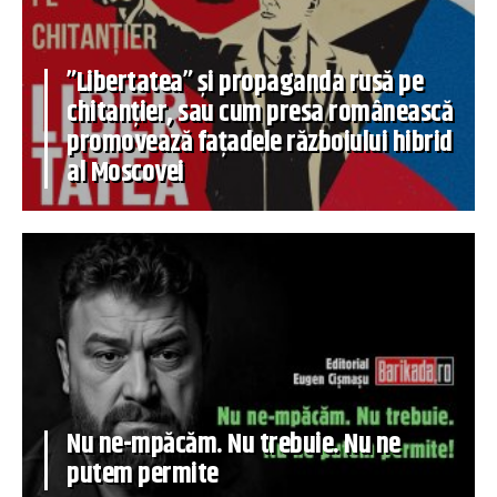
”Libertatea” și propaganda rusă pe
chitanțier, sau cum presa românească
promovează fațadele războiului hibrid
al Moscovei
Nu ne-mpăcăm. Nu trebuie. Nu ne
putem permite