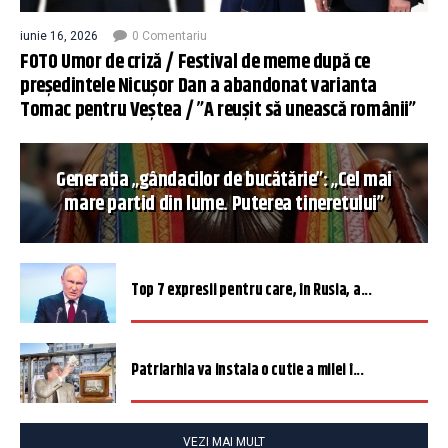
iunie 16, 2026
0 Comentariu
FOTO Umor de criză / Festival de meme după ce
președintele Nicușor Dan a abandonat varianta
Tomac pentru Veștea / ”A reușit să unească românii”
Generația „gândacilor de bucătărie”: „Cel mai
mare partid din lume. Puterea tineretului”
Top 7 expresii pentru care, în Rusia, a...
Patriarhia va instala o cutie a milei î...
VEZI MAI MULT