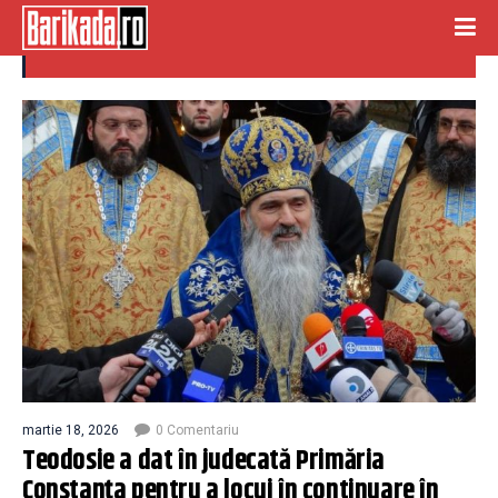
teodosie vila
martie 18, 2026
0 Comentariu
Teodosie a dat în judecată Primăria
Constanța pentru a locui în continuare în