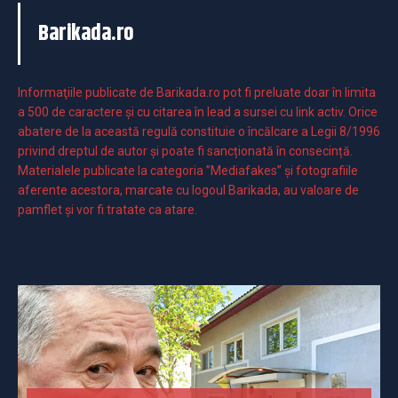
Barikada.ro
Informaţiile publicate de Barikada.ro pot fi preluate doar în limita
a 500 de caractere şi cu citarea în lead a sursei cu link activ. Orice
abatere de la această regulă constituie o încălcare a Legii 8/1996
privind dreptul de autor și poate fi sancționată în consecință.
Materialele publicate la categoria ”Mediafakes” și fotografiile
aferente acestora, marcate cu logoul Barikada, au valoare de
pamflet și vor fi tratate ca atare.