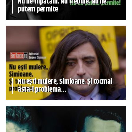
Nu ne-mpăcăm. Nu trebuie. Nu ne
putem permite
Nu ești muiere, Simioane. Și tocmai
asta-i problema…