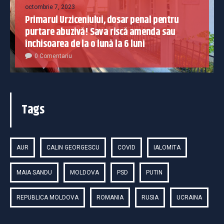
octombrie 7, 2023
Primarul Urziceniului, dosar penal pentru
purtare abuzivă! Sava riscă amenda sau
închisoarea de la o lună la 6 luni
0 Comentariu
Tags
AUR
CALIN GEORGESCU
COVID
IALOMITA
MAIA SANDU
MOLDOVA
PSD
PUTIN
REPUBLICA MOLDOVA
ROMANIA
RUSIA
UCRAINA