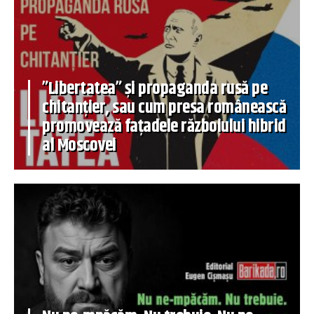
”Libertatea” și propaganda rusă pe
chitanțier, sau cum presa românească
promovează fațadele războiului hibrid
al Moscovei