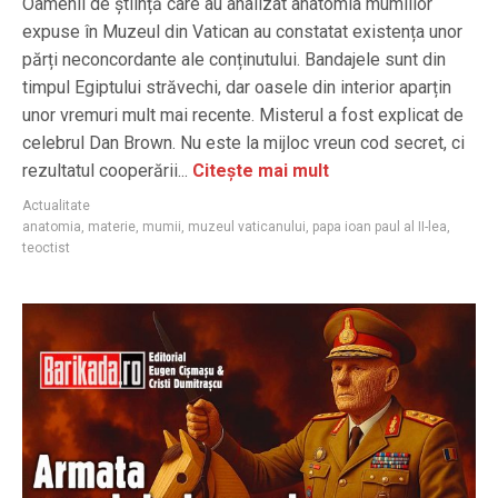
Oamenii de știință care au analizat anatomia mumiilor
expuse în Muzeul din Vatican au constatat existența unor
părți neconcordante ale conținutului. Bandajele sunt din
timpul Egiptului străvechi, dar oasele din interior aparțin
unor vremuri mult mai recente. Misterul a fost explicat de
celebrul Dan Brown. Nu este la mijloc vreun cod secret, ci
rezultatul cooperării...
Citește mai mult
Actualitate
anatomia
,
materie
,
mumii
,
muzeul vaticanului
,
papa ioan paul al II-lea
,
teoctist