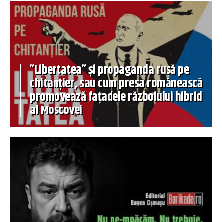
”Libertatea” și propaganda rusă pe
chitanțier, sau cum presa românească
promovează fațadele războiului hibrid
al Moscovei