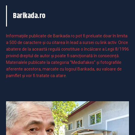
Barikada.ro
Informaţiile publicate de Barikada.ro pot fi preluate doar în limita
a 500 de caractere şi cu citarea în lead a sursei cu link activ. Orice
abatere de la această regulă constituie o încălcare a Legii 8/1996
privind dreptul de autor și poate fi sancționată în consecință.
Materialele publicate la categoria ”Mediafakes” și fotografiile
aferente acestora, marcate cu logoul Barikada, au valoare de
pamflet și vor fi tratate ca atare.