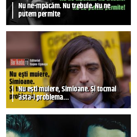
Nu ne-mpăcăm. Nu trebuie. Nu ne
putem permite
Nu ești muiere, Simioane. Și tocmai
asta-i problema…