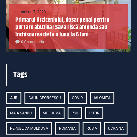
octombrie 7, 2023
Primarul Urziceniului, dosar penal pentru
purtare abuzivă! Sava riscă amenda sau
închisoarea de la o lună la 6 luni
0 Comentariu
Tags
AUR
CALIN GEORGESCU
COVID
IALOMITA
MAIA SANDU
MOLDOVA
PSD
PUTIN
REPUBLICA MOLDOVA
ROMANIA
RUSIA
UCRAINA