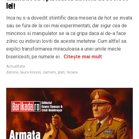
lei!
Inca nu s-a dovedit stiintific daca meseria de hot se invata
sau se fura de la cei mai experimentati, dar sigur cea de
mincinos si manipulator se ia ca gripa daca ai de-a face
zilnic cu indivizi loviti de aceste metehne. Cum altfel sa
explici transformarea miraculoasa a unei umile mecle
bisericesti, pe numele ei...
Citește mai mult
Actualitate
datorie
,
laura kovesi
,
oameni
,
plati
,
teoare