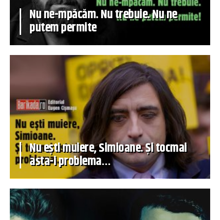
Nu ne-mpăcăm. Nu trebuie. Nu ne
putem permite
Nu ești muiere, Simioane. Și tocmai
asta-i problema…