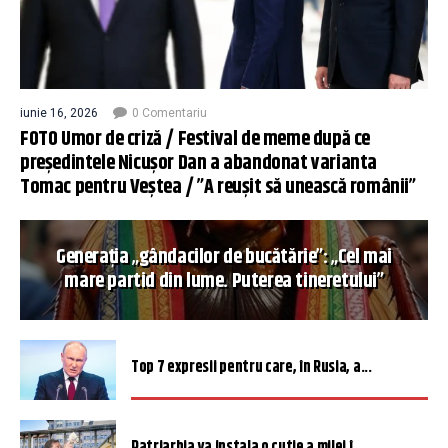
iunie 16, 2026
0 Comentariu
FOTO Umor de criză / Festival de meme după ce
președintele Nicușor Dan a abandonat varianta
Tomac pentru Veștea / ”A reușit să unească românii”
Generația „gândacilor de bucătărie”: „Cel mai
mare partid din lume. Puterea tineretului”
Top 7 expresii pentru care, în Rusia, a...
Patriarhia va instala o cutie a milei î...