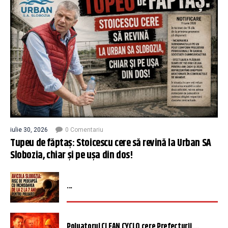
iulie 30, 2026
0 Comentariu
Tupeu de făptaș: Stoicescu cere să revină la Urban SA
Slobozia, chiar și pe ușa din dos!
...
Poluatorul CLEAN CYCLO cere Prefecturii ...