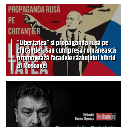
”Libertatea” și propaganda rusă pe
chitanțier, sau cum presa românească
promovează fațadele războiului hibrid
al Moscovei