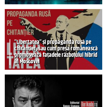
”Libertatea” și propaganda rusă pe
chitanțier, sau cum presa românească
promovează fațadele războiului hibrid
al Moscovei