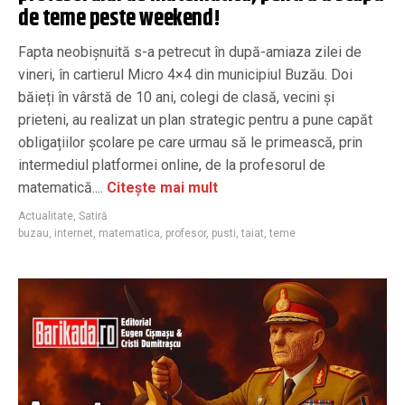
de teme peste weekend!
Fapta neobișnuită s-a petrecut în după-amiaza zilei de
vineri, în cartierul Micro 4×4 din municipiul Buzău. Doi
băieți în vârstă de 10 ani, colegi de clasă, vecini și
prieteni, au realizat un plan strategic pentru a pune capăt
obligațiilor școlare pe care urmau să le primească, prin
intermediul platformei online, de la profesorul de
matematică....
Citește mai mult
Actualitate
,
Satiră
buzau
,
internet
,
matematica
,
profesor
,
pusti
,
taiat
,
teme