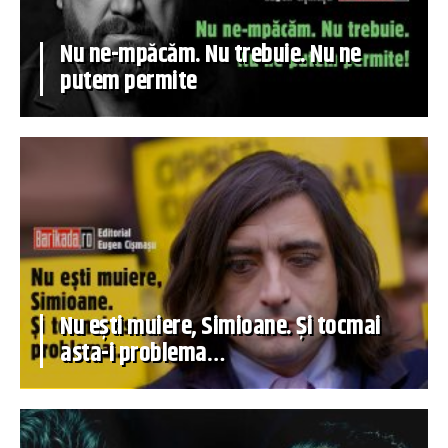
Nu ne-mpăcăm. Nu trebuie. Nu ne
putem permite
Nu ești muiere, Simioane. Și tocmai
asta-i problema…