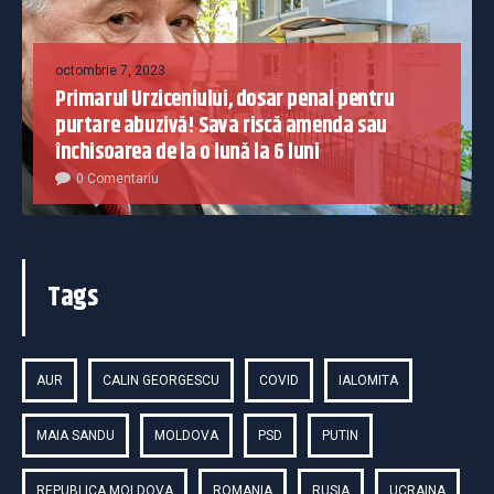
octombrie 7, 2023
Primarul Urziceniului, dosar penal pentru
purtare abuzivă! Sava riscă amenda sau
închisoarea de la o lună la 6 luni
0 Comentariu
Tags
AUR
CALIN GEORGESCU
COVID
IALOMITA
MAIA SANDU
MOLDOVA
PSD
PUTIN
REPUBLICA MOLDOVA
ROMANIA
RUSIA
UCRAINA