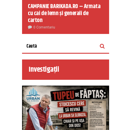
CAMPANIE BARIKADA.RO – Armata
cu cai de lemn și generali de
carton
0 Comentariu
Investigații