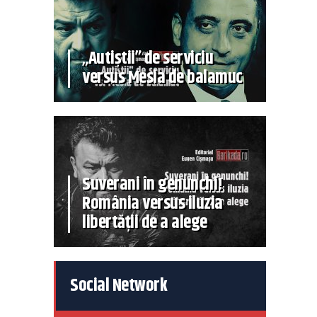
„Autiștii” de serviciu
versus Mesia de balamuc
Suverani în genunchi!
România versus iluzia
libertății de a alege
Social Network