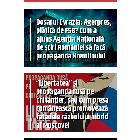
Dosarul Evrazia: Agerpres,
plătită de FSB? Cum a
ajuns Agenția Națională
de știri României să facă
propagandă Kremlinului
”Libertatea” și
propaganda rusă pe
chitanțier, sau cum presa
românească promovează
fațadele războiului hibrid
al Moscovei