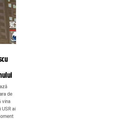
scu
nului
ează
eara de
ă vina
ri USR ai
 moment