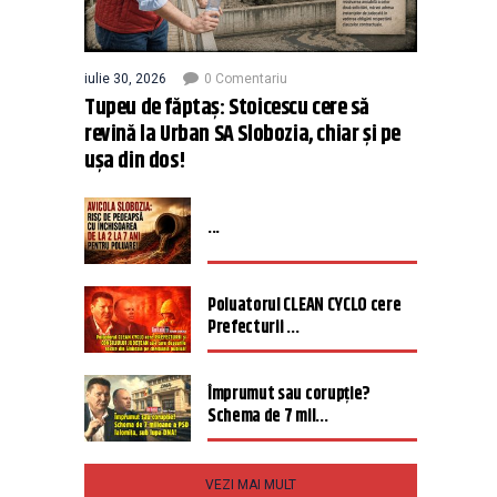
iulie 30, 2026
0 Comentariu
Tupeu de făptaș: Stoicescu cere să
revină la Urban SA Slobozia, chiar și pe
ușa din dos!
...
Poluatorul CLEAN CYCLO cere
Prefecturii ...
Împrumut sau corupție?
Schema de 7 mil...
VEZI MAI MULT