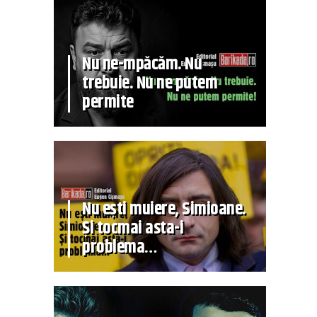
Nu ne-mpăcăm. Nu
trebuie. Nu ne putem
permite
Nu ești muiere, Simioane.
Și tocmai asta-i
problema…