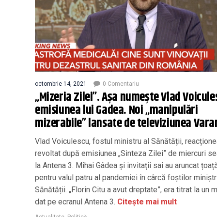
octombrie 14, 2021
0 Comentariu
„Mizeria Zilei”. Așa numește Vlad Voicule
emisiunea lui Gadea. Noi „manipulări
mizerabile” lansate de televiziunea Vara
Vlad Voiculescu, fostul ministru al Sănătății, reacțion
revoltat după emisiunea „Sinteza Zilei” de miercuri s
la Antena 3. Mihai Gâdea și invitații sai au aruncat țoaț
pentru valul patru al pandemiei în cârcă foștilor minișt
Sănătății. „Florin Citu a avut dreptate”, era titrat la un
dat pe ecranul Antena 3.
Citește mai mult
Actualitate
,
Politică