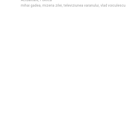
mihai gadea
,
mizeria zilei
,
televiziunea varanului
,
vlad voiculescu