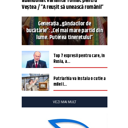
abandonat varianta Tomac pentru
Veștea / ”A reușit să unească românii”
Generația „gândacilor de
bucătărie”: „Cel mai mare partid din
lume. Puterea tineretului”
Top 7 expresii pentru care, în
Rusia, a...
Patriarhia va instala o cutie a
milei î...
VEZI MAI MULT