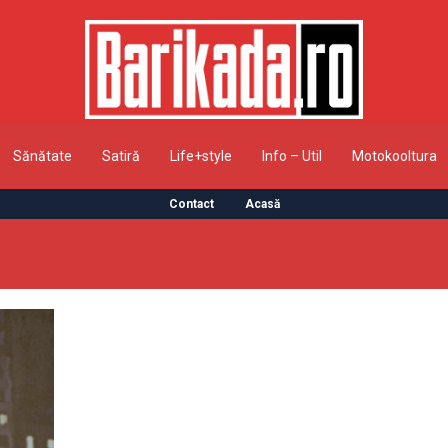
Sănătate
Satiră
Life+style
Info – Util
Motokooltura
Contact
Acasă