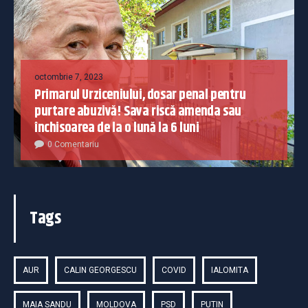
octombrie 7, 2023
Primarul Urziceniului, dosar penal pentru
purtare abuzivă! Sava riscă amenda sau
închisoarea de la o lună la 6 luni
0 Comentariu
Tags
AUR
CALIN GEORGESCU
COVID
IALOMITA
MAIA SANDU
MOLDOVA
PSD
PUTIN