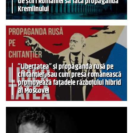
de știri României să facă propagandă
Kremlinului
”Libertatea” și propaganda rusă pe
chitanțier, sau cum presa românească
promovează fațadele războiului hibrid
al Moscovei