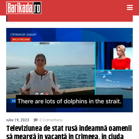
televiziune rusa
iulie 19, 2023
0 Comentariu
Televiziunea de stat rusă îndeamnă oamenii
să meargă în vacanță în Crimeea, în ciuda