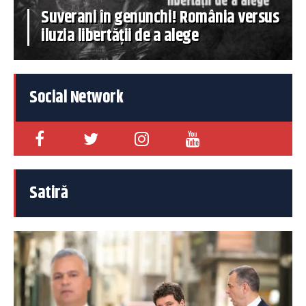
Suverani în genunchi! România versus
iluzia libertății de a alege
Social Network
Satiră