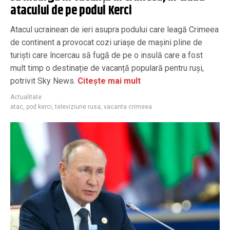
atacului de pe podul Kerci
Atacul ucrainean de ieri asupra podului care leagă Crimeea
de continent a provocat cozi uriașe de mașini pline de
turiști care încercau să fugă de pe o insulă care a fost
mult timp o destinație de vacanță populară pentru ruși,
potrivit Sky News.
Citește mai mult
Actualitate
atac
,
pod kerci
,
televiziune rusa
,
vacanta crimeea