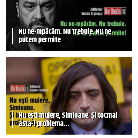
Nu ne-mpăcăm. Nu trebuie. Nu ne
putem permite
Nu ești muiere, Simioane. Și tocmai
asta-i problema…