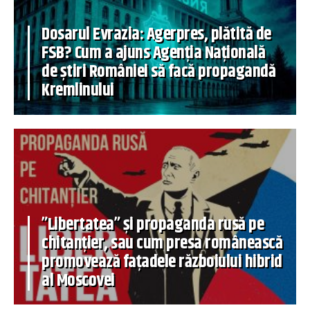
Dosarul Evrazia: Agerpres, plătită de
FSB? Cum a ajuns Agenția Națională
de știri României să facă propagandă
Kremlinului
”Libertatea” și propaganda rusă pe
chitanțier, sau cum presa românească
promovează fațadele războiului hibrid
al Moscovei