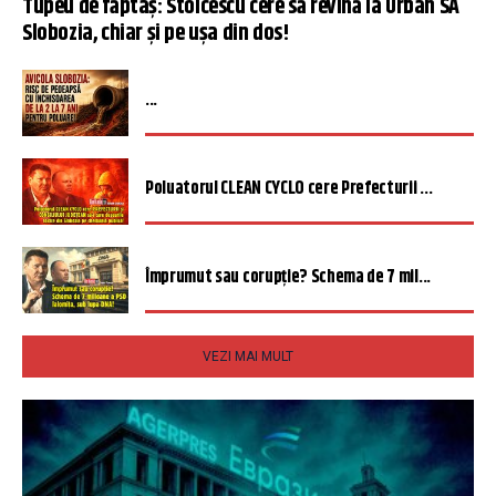
Tupeu de făptaș: Stoicescu cere să revină la Urban SA
Slobozia, chiar și pe ușa din dos!
...
Poluatorul CLEAN CYCLO cere Prefecturii ...
Împrumut sau corupție? Schema de 7 mil...
VEZI MAI MULT