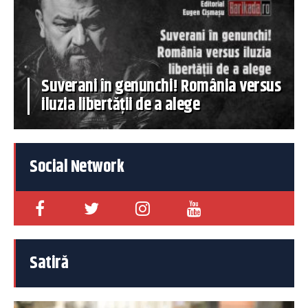
Suverani în genunchi! România versus
iluzia libertății de a alege
Social Network
Satiră