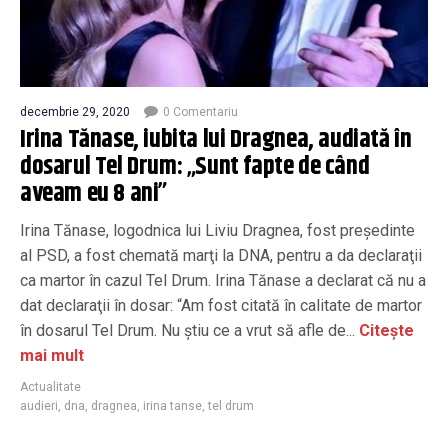
decembrie 29, 2020
0 Comentariu
Irina Tănase, iubita lui Dragnea, audiată în
dosarul Tel Drum: „Sunt fapte de când
aveam eu 8 ani”
Irina Tănase, logodnica lui Liviu Dragnea, fost preşedinte
al PSD, a fost chemată marţi la DNA, pentru a da declaraţii
ca martor în cazul Tel Drum. Irina Tănase a declarat că nu a
dat declaraţii în dosar: “Am fost citată în calitate de martor
în dosarul Tel Drum. Nu ştiu ce a vrut să afle de...
Citește
mai mult
Actualitate
audieri
,
dna
,
dragnea
,
irina tanse
,
tel drum