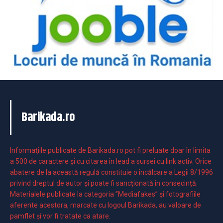
Barikada.ro
Informaţiile publicate de Barikada.ro pot fi preluate doar în limita
a 500 de caractere şi cu citarea în lead a sursei cu link activ. Orice
abatere de la această regulă constituie o încălcare a Legii 8/1996
privind dreptul de autor și poate fi sancționată în consecință.
Materialele publicate la categoria ”Mediafakes” și fotografiile
aferente acestora, marcate cu logoul Barikada, au valoare de
pamflet și vor fi tratate ca atare.