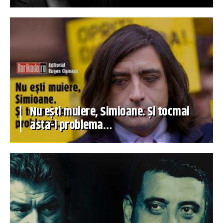
Nu ești muiere, Simioane. Și tocmai
asta-i problema…