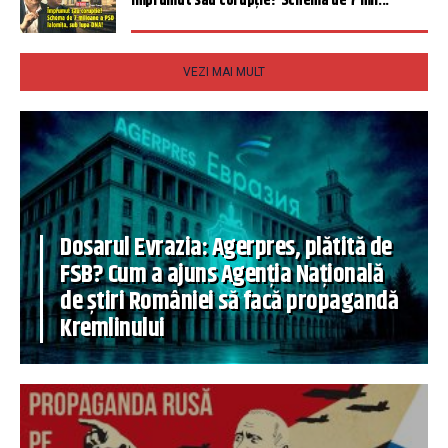
Împrumut sau corupție? Schema de 7 mil...
VEZI MAI MULT
Dosarul Evrazia: Agerpres, plătită de
FSB? Cum a ajuns Agenția Națională
de știri României să facă propagandă
Kremlinului