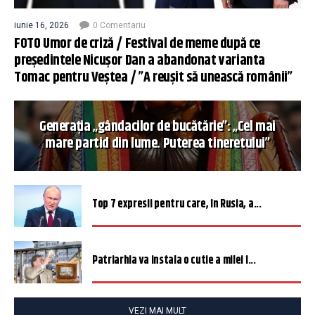
iunie 16, 2026
0 Comentariu
FOTO Umor de criză / Festival de meme după ce
președintele Nicușor Dan a abandonat varianta
Tomac pentru Veștea / ”A reușit să unească românii”
Generația „gândacilor de bucătărie”: „Cel mai
mare partid din lume. Puterea tineretului”
Top 7 expresii pentru care, în Rusia, a...
Patriarhia va instala o cutie a milei î...
VEZI MAI MULT