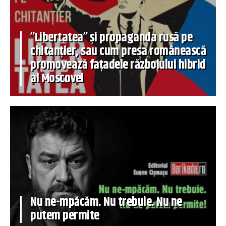
”Libertatea” și propaganda rusă pe
chitanțier, sau cum presa românească
promovează fațadele războiului hibrid
al Moscovei
Nu ne-mpăcăm. Nu trebuie. Nu ne
putem permite