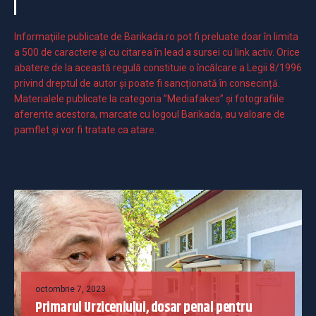
Informaţiile publicate de Barikada.ro pot fi preluate doar în limita
a 500 de caractere şi cu citarea în lead a sursei cu link activ. Orice
abatere de la această regulă constituie o încălcare a Legii 8/1996
privind dreptul de autor și poate fi sancționată în consecință.
Materialele publicate la categoria ”Mediafakes” și fotografiile
aferente acestora, marcate cu logoul Barikada, au valoare de
pamflet și vor fi tratate ca atare.
octombrie 7, 2023
Primarul Urziceniului, dosar penal pentru