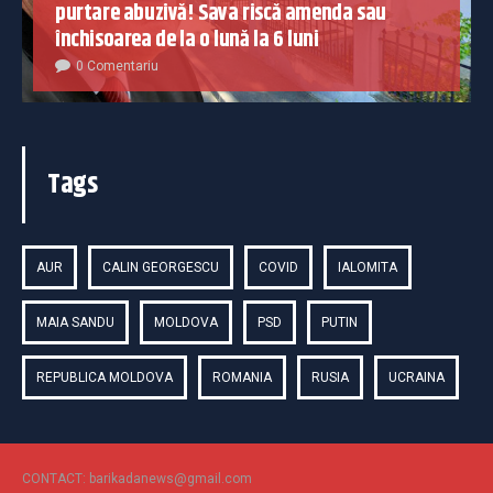
purtare abuzivă! Sava riscă amenda sau
închisoarea de la o lună la 6 luni
0 Comentariu
Tags
AUR
CALIN GEORGESCU
COVID
IALOMITA
MAIA SANDU
MOLDOVA
PSD
PUTIN
REPUBLICA MOLDOVA
ROMANIA
RUSIA
UCRAINA
CONTACT: barikadanews@gmail.com