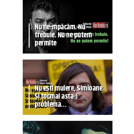
Nu ne-mpăcăm. Nu
trebuie. Nu ne putem
permite
Nu ești muiere, Simioane.
Și tocmai asta-i
problema…