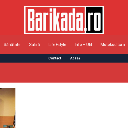
Sănătate
Satiră
Life+style
Info – Util
Motokooltura
Contact
Acasă