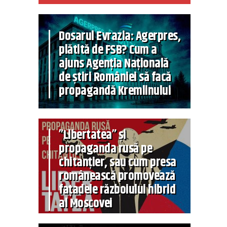
Dosarul Evrazia: Agerpres,
plătită de FSB? Cum a
ajuns Agenția Națională
de știri României să facă
propagandă Kremlinului
”Libertatea” și
propaganda rusă pe
chitanțier, sau cum presa
românească promovează
fațadele războiului hibrid
al Moscovei