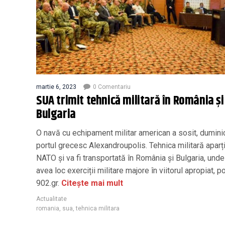
martie 6, 2023
0 Comentariu
SUA trimit tehnică militară în România și
Bulgaria
O navă cu echipament militar american a sosit, duminic
portul grecesc Alexandroupolis. Tehnica militară aparț
NATO și va fi transportată în România și Bulgaria, unde
avea loc exerciții militare majore în viitorul apropiat, po
902.gr.
Citește mai mult
Actualitate
romania
,
sua
,
tehnica militara