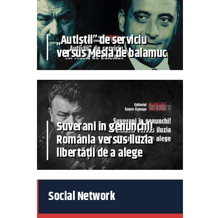
„Autiștii” de serviciu
versus Mesia de balamuc
Suverani în genunchi!
România versus iluzia
libertății de a alege
Social Network