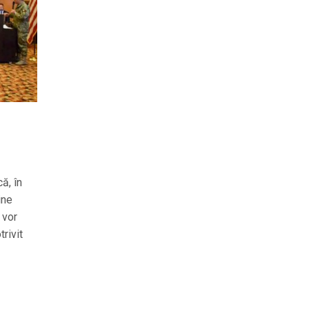
ă, în
ine
 vor
trivit