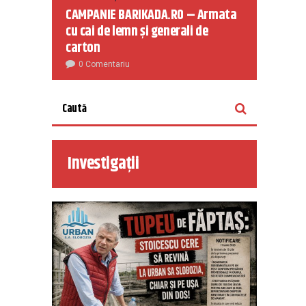
CAMPANIE BARIKADA.RO – Armata
cu cai de lemn și generali de
carton
0 Comentariu
Investigații