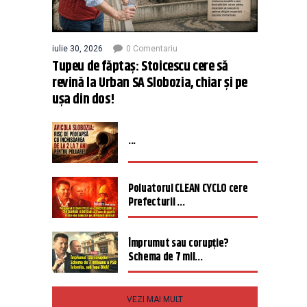
iulie 30, 2026
0 Comentariu
Tupeu de făptaș: Stoicescu cere să
revină la Urban SA Slobozia, chiar și pe
ușa din dos!
...
Poluatorul CLEAN CYCLO cere
Prefecturii ...
Împrumut sau corupție?
Schema de 7 mil...
VEZI MAI MULT