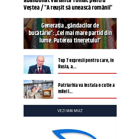
abandonat varianta Tomac pentru
Veștea / ”A reușit să unească românii”
Generația „gândacilor de
bucătărie”: „Cel mai mare partid din
lume. Puterea tineretului”
Top 7 expresii pentru care, în
Rusia, a...
Patriarhia va instala o cutie a
milei î...
VEZI MAI MULT