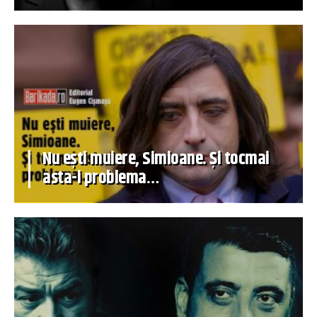
Nu ești muiere, Simioane. Și tocmai
asta-i problema…