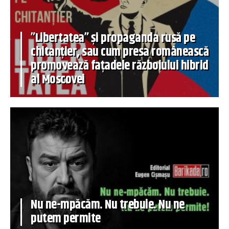
”Libertatea” și propaganda rusă pe
chitanțier, sau cum presa românească
promovează fațadele războiului hibrid
al Moscovei
Nu ne-mpăcăm. Nu trebuie. Nu ne
putem permite