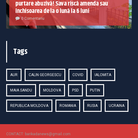
purtare abuzivă! Sava riscă amenda sau
închisoarea de la o lună la 6 luni
0 Comentariu
Tags
AUR
CALIN GEORGESCU
COVID
IALOMITA
MAIA SANDU
MOLDOVA
PSD
PUTIN
REPUBLICA MOLDOVA
ROMANIA
RUSIA
UCRAINA
CONTACT: barikadanews@gmail.com