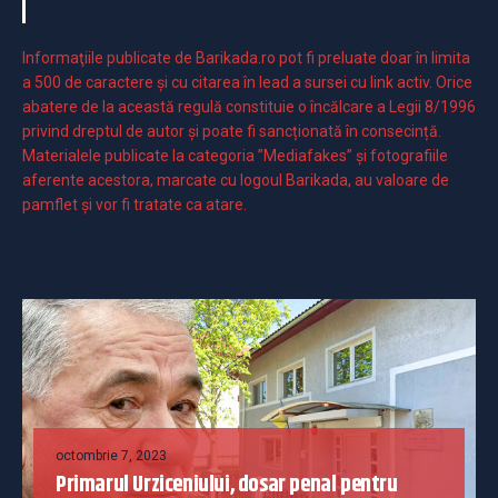
Informaţiile publicate de Barikada.ro pot fi preluate doar în limita
a 500 de caractere şi cu citarea în lead a sursei cu link activ. Orice
abatere de la această regulă constituie o încălcare a Legii 8/1996
privind dreptul de autor și poate fi sancționată în consecință.
Materialele publicate la categoria ”Mediafakes” și fotografiile
aferente acestora, marcate cu logoul Barikada, au valoare de
pamflet și vor fi tratate ca atare.
octombrie 7, 2023
Primarul Urziceniului, dosar penal pentru