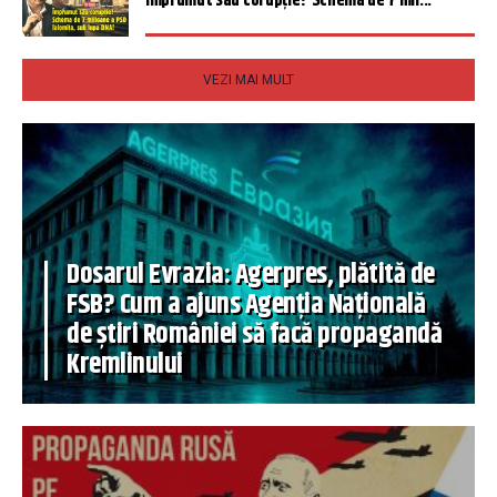
Împrumut sau corupție? Schema de 7 mil...
VEZI MAI MULT
Dosarul Evrazia: Agerpres, plătită de
FSB? Cum a ajuns Agenția Națională
de știri României să facă propagandă
Kremlinului