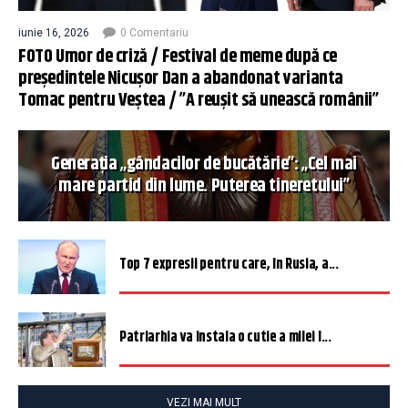
iunie 16, 2026
0 Comentariu
FOTO Umor de criză / Festival de meme după ce
președintele Nicușor Dan a abandonat varianta
Tomac pentru Veștea / ”A reușit să unească românii”
Generația „gândacilor de bucătărie”: „Cel mai
mare partid din lume. Puterea tineretului”
Top 7 expresii pentru care, în Rusia, a...
Patriarhia va instala o cutie a milei î...
VEZI MAI MULT