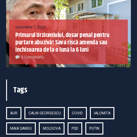
octombrie 7, 2023
Primarul Urziceniului, dosar penal pentru
purtare abuzivă! Sava riscă amenda sau
închisoarea de la o lună la 6 luni
0 Comentariu
Tags
AUR
CALIN GEORGESCU
COVID
IALOMITA
MAIA SANDU
MOLDOVA
PSD
PUTIN