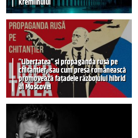
Kremlinului
”Libertatea” și propaganda rusă pe
chitanțier, sau cum presa românească
promovează fațadele războiului hibrid
al Moscovei