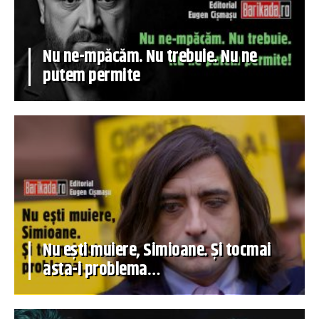
Nu ne-mpăcăm. Nu trebuie. Nu ne
putem permite
Nu ești muiere, Simioane. Și tocmai
asta-i problema…