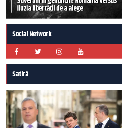
Suverani în genunchi! România versus
iluzia libertății de a alege
Social Network
Satiră