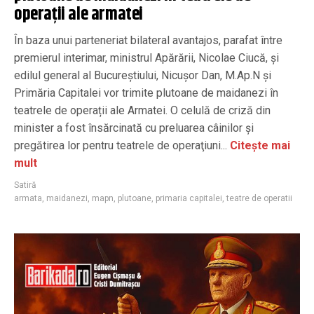
operații ale armatei
În baza unui parteneriat bilateral avantajos, parafat între
premierul interimar, ministrul Apărării, Nicolae Ciucă, și
edilul general al Bucureștiului, Nicușor Dan, M.Ap.N și
Primăria Capitalei vor trimite plutoane de maidanezi în
teatrele de operații ale Armatei. O celulă de criză din
minister a fost însărcinată cu preluarea câinilor şi
pregătirea lor pentru teatrele de operaţiuni...
Citește mai
mult
Satiră
armata
,
maidanezi
,
mapn
,
plutoane
,
primaria capitalei
,
teatre de operatii