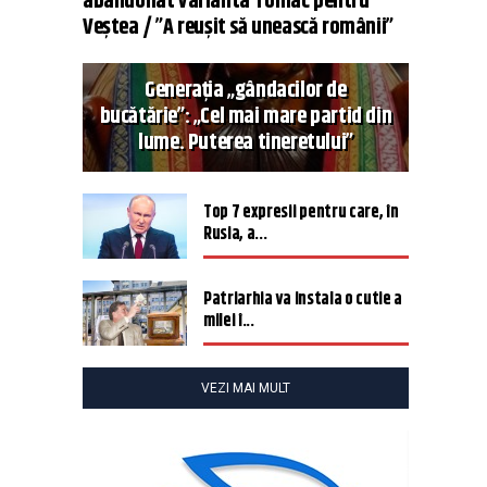
abandonat varianta Tomac pentru
Veștea / ”A reușit să unească românii”
Generația „gândacilor de
bucătărie”: „Cel mai mare partid din
lume. Puterea tineretului”
Top 7 expresii pentru care, în
Rusia, a...
Patriarhia va instala o cutie a
milei î...
VEZI MAI MULT