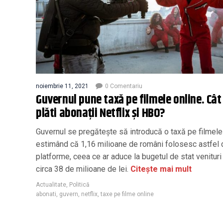
noiembrie 11, 2021
0 Comentariu
Guvernul pune taxă pe filmele online. Cât
plăti abonaţii Netflix și HBO?
Guvernul se pregăteşte să introducă o taxă pe filmele 
estimând că 1,16 milioane de români folosesc astfel 
platforme, ceea ce ar aduce la bugetul de stat venituri
circa 38 de milioane de lei.
Citește mai mult
Actualitate
,
Politică
abonati
,
guvern
,
netflix
,
taxe pe filme online