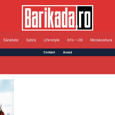
Sănătate
Satiră
Life+style
Info – Util
Motokooltura
Contact
Acasă