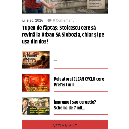
iulie 30, 2026
0 Comentariu
Tupeu de făptaș: Stoicescu cere să
revină la Urban SA Slobozia, chiar și pe
ușa din dos!
...
Poluatorul CLEAN CYCLO cere
Prefecturii ...
Împrumut sau corupție?
Schema de 7 mil...
VEZI MAI MULT