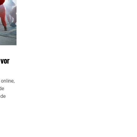
 vor
online,
de
 de