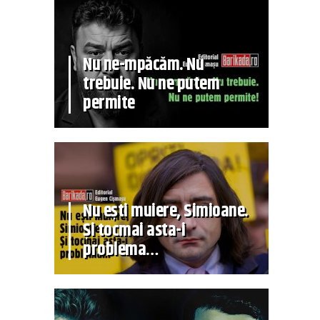
Nu ne-mpăcăm. Nu
trebuie. Nu ne putem
permite
Nu ești muiere, Simioane.
Și tocmai asta-i
problema…