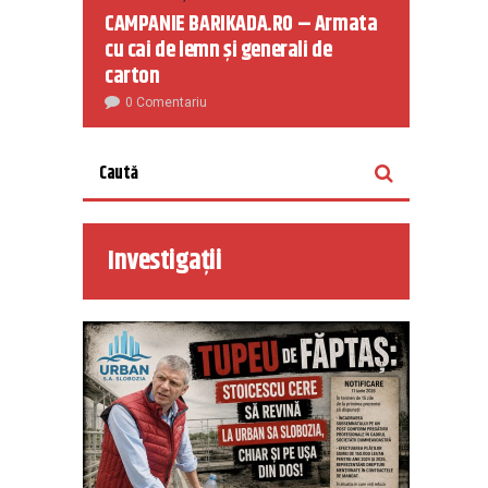
CAMPANIE BARIKADA.RO – Armata
cu cai de lemn și generali de
carton
0 Comentariu
Investigații