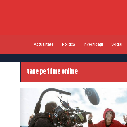
Actualitate
Politică
Investigații
Social
taxe pe filme online