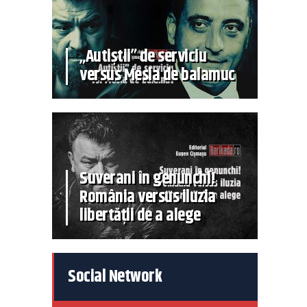
„Autiștii” de serviciu
versus Mesia de balamuc
Suverani în genunchi!
România versus iluzia
libertății de a alege
Social Network