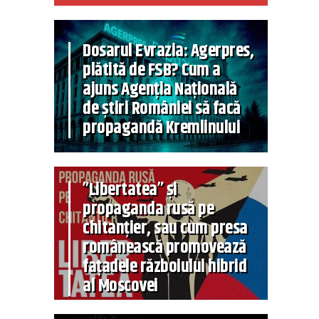
Dosarul Evrazia: Agerpres,
plătită de FSB? Cum a
ajuns Agenția Națională
de știri României să facă
propagandă Kremlinului
”Libertatea” și
propaganda rusă pe
chitanțier, sau cum presa
românească promovează
fațadele războiului hibrid
al Moscovei