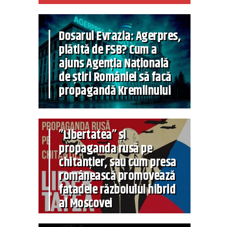
Dosarul Evrazia: Agerpres,
plătită de FSB? Cum a
ajuns Agenția Națională
de știri României să facă
propagandă Kremlinului
”Libertatea” și
propaganda rusă pe
chitanțier, sau cum presa
românească promovează
fațadele războiului hibrid
al Moscovei