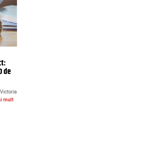
t:
0 de
 Victoria
i mult