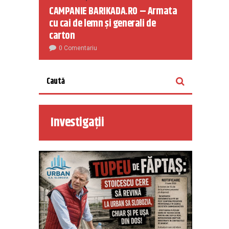
CAMPANIE BARIKADA.RO – Armata
cu cai de lemn și generali de
carton
0 Comentariu
Investigații