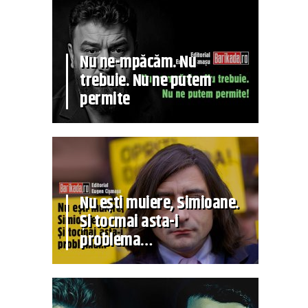
Nu ne-mpăcăm. Nu
trebuie. Nu ne putem
permite
Nu ești muiere, Simioane.
Și tocmai asta-i
problema…