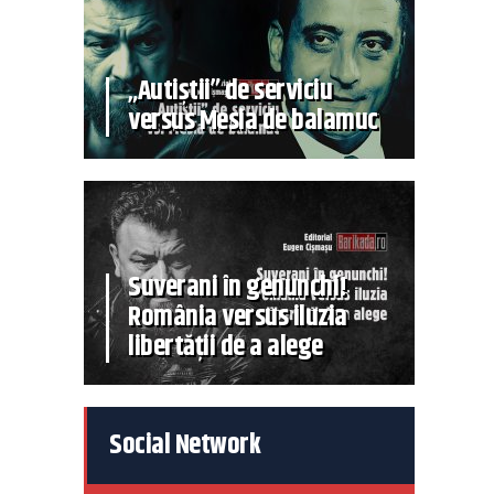
„Autiștii” de serviciu
versus Mesia de balamuc
Suverani în genunchi!
România versus iluzia
libertății de a alege
Social Network