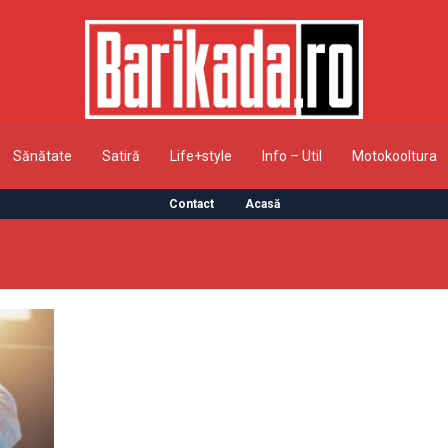
Sănătate
Satiră
Life+style
Info – Util
Motokooltura
Contact
Acasă