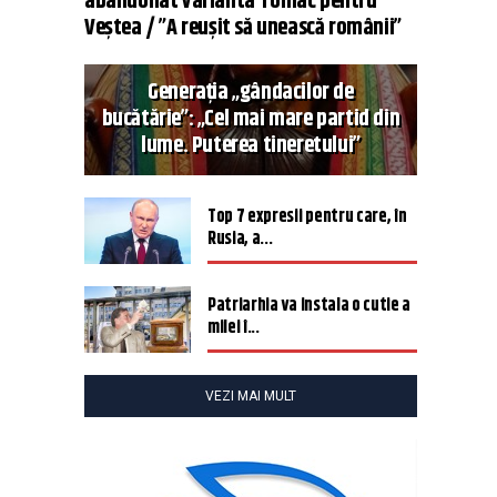
abandonat varianta Tomac pentru
Veștea / ”A reușit să unească românii”
Generația „gândacilor de
bucătărie”: „Cel mai mare partid din
lume. Puterea tineretului”
Top 7 expresii pentru care, în
Rusia, a...
Patriarhia va instala o cutie a
milei î...
VEZI MAI MULT