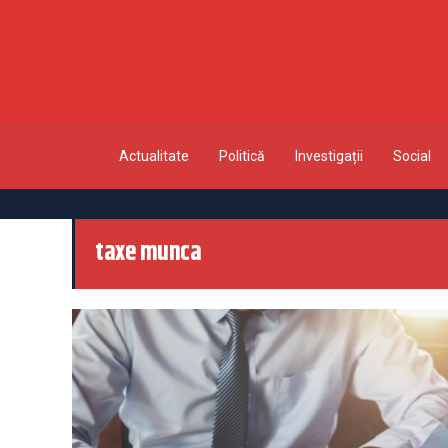
Actualitate
Politică
Investigații
Social
taxe munca