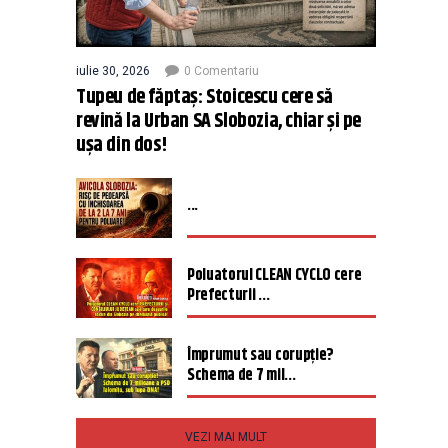
iulie 30, 2026
0 Comentariu
Tupeu de făptaș: Stoicescu cere să
revină la Urban SA Slobozia, chiar și pe
ușa din dos!
...
Poluatorul CLEAN CYCLO cere
Prefecturii ...
Împrumut sau corupție?
Schema de 7 mil...
VEZI MAI MULT