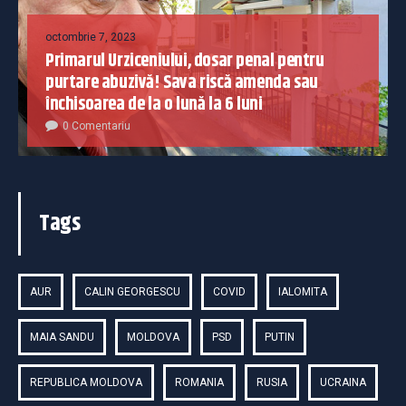
octombrie 7, 2023
Primarul Urziceniului, dosar penal pentru
purtare abuzivă! Sava riscă amenda sau
închisoarea de la o lună la 6 luni
0 Comentariu
Tags
AUR
CALIN GEORGESCU
COVID
IALOMITA
MAIA SANDU
MOLDOVA
PSD
PUTIN
REPUBLICA MOLDOVA
ROMANIA
RUSIA
UCRAINA