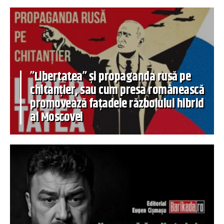
”Libertatea” și propaganda rusă pe
chitanțier, sau cum presa românească
promovează fațadele războiului hibrid
al Moscovei