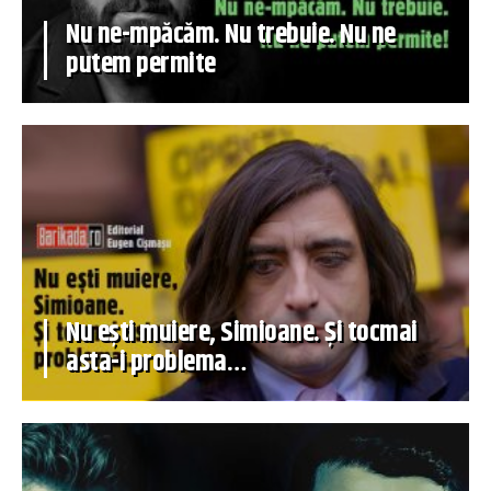
Nu ne-mpăcăm. Nu trebuie. Nu ne
putem permite
Nu ești muiere, Simioane. Și tocmai
asta-i problema…