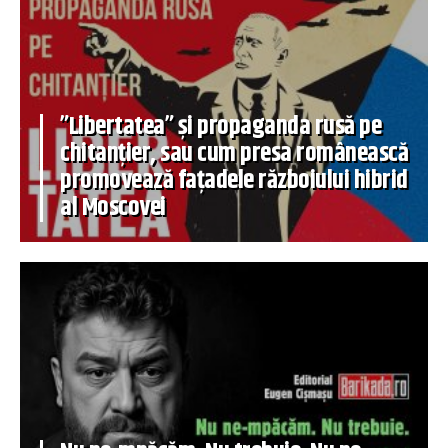
”Libertatea” și propaganda rusă pe
chitanțier, sau cum presa românească
promovează fațadele războiului hibrid
al Moscovei