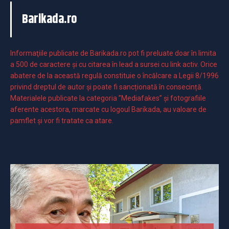
Barikada.ro
Informaţiile publicate de Barikada.ro pot fi preluate doar în limita
a 500 de caractere şi cu citarea în lead a sursei cu link activ. Orice
abatere de la această regulă constituie o încălcare a Legii 8/1996
privind dreptul de autor și poate fi sancționată în consecință.
Materialele publicate la categoria ”Mediafakes” și fotografiile
aferente acestora, marcate cu logoul Barikada, au valoare de
pamflet și vor fi tratate ca atare.