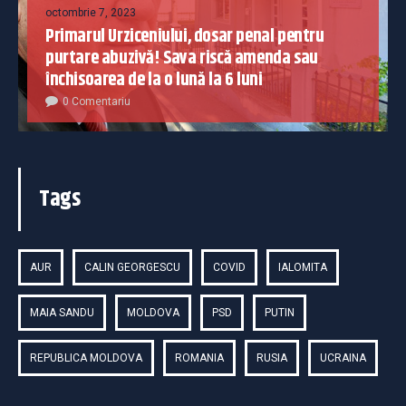
octombrie 7, 2023
Primarul Urziceniului, dosar penal pentru
purtare abuzivă! Sava riscă amenda sau
închisoarea de la o lună la 6 luni
0 Comentariu
Tags
AUR
CALIN GEORGESCU
COVID
IALOMITA
MAIA SANDU
MOLDOVA
PSD
PUTIN
REPUBLICA MOLDOVA
ROMANIA
RUSIA
UCRAINA