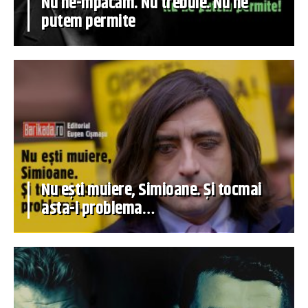
Nu ne-mpăcăm. Nu trebuie. Nu ne
putem permite
Nu ești muiere, Simioane. Și tocmai
asta-i problema…