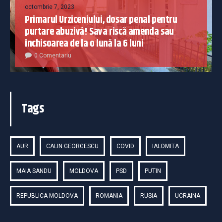
octombrie 7, 2023
Primarul Urziceniului, dosar penal pentru
purtare abuzivă! Sava riscă amenda sau
închisoarea de la o lună la 6 luni
0 Comentariu
Tags
AUR
CALIN GEORGESCU
COVID
IALOMITA
MAIA SANDU
MOLDOVA
PSD
PUTIN
REPUBLICA MOLDOVA
ROMANIA
RUSIA
UCRAINA