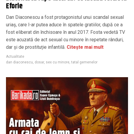
Eforie
Dan Diaconescu a fost protagonistul unui scandal sexual
uriaș, care l-ar putea aduce în spatele gratiilor, după ce a
fost eliberat din închisoare în anul 2017. Fosta vedetă TV
este acuzată de act sexual cu minore în repetate rânduri,
dar și de prostituție infantilă.
Citește mai mult
Actualitate
dan diaconescu
,
dosar
,
sex cu minore
,
tatal gemenelor