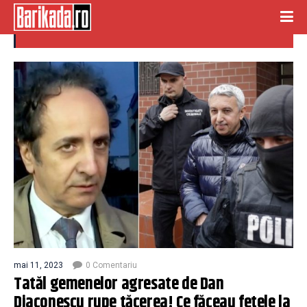
tatal gemenelor
mai 11, 2023
0 Comentariu
Tatăl gemenelor agresate de Dan
Diaconescu rupe tăcerea! Ce făceau fetele la