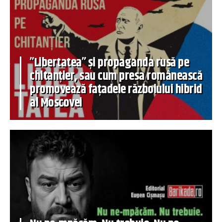
”Libertatea” și propaganda rusă pe
chitanțier, sau cum presa românească
promovează fațadele războiului hibrid
al Moscovei