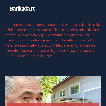
Barikada.ro
Informaţiile publicate de Barikada.ro pot fi preluate doar în limita
a 500 de caractere şi cu citarea în lead a sursei cu link activ. Orice
abatere de la această regulă constituie o încălcare a Legii 8/1996
privind dreptul de autor și poate fi sancționată în consecință.
Materialele publicate la categoria ”Mediafakes” și fotografiile
aferente acestora, marcate cu logoul Barikada, au valoare de
pamflet și vor fi tratate ca atare.