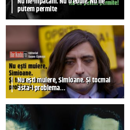
Nu ne-mpăcăm. Nu trebuie. Nu ne
putem permite
Nu ești muiere, Simioane. Și tocmai
asta-i problema…