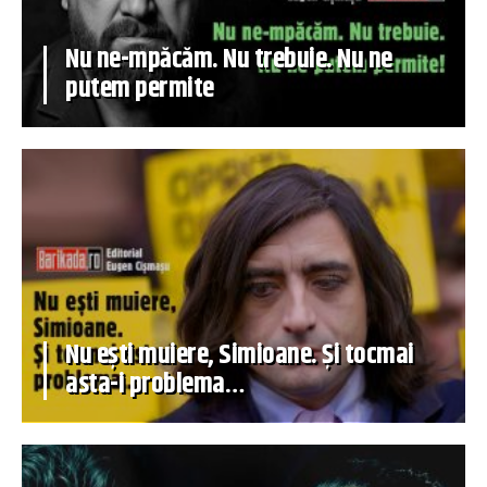
Nu ne-mpăcăm. Nu trebuie. Nu ne
putem permite
Nu ești muiere, Simioane. Și tocmai
asta-i problema…