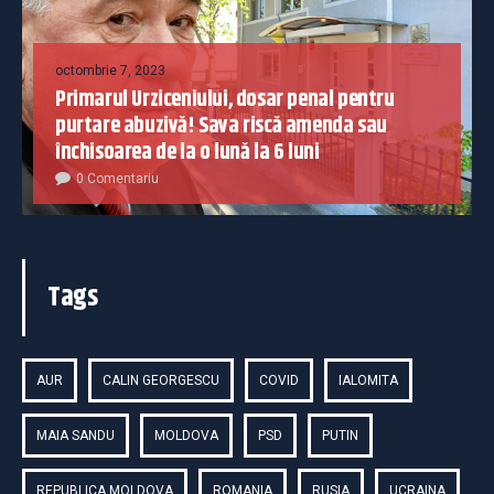
octombrie 7, 2023
Primarul Urziceniului, dosar penal pentru
purtare abuzivă! Sava riscă amenda sau
închisoarea de la o lună la 6 luni
0 Comentariu
Tags
AUR
CALIN GEORGESCU
COVID
IALOMITA
MAIA SANDU
MOLDOVA
PSD
PUTIN
REPUBLICA MOLDOVA
ROMANIA
RUSIA
UCRAINA