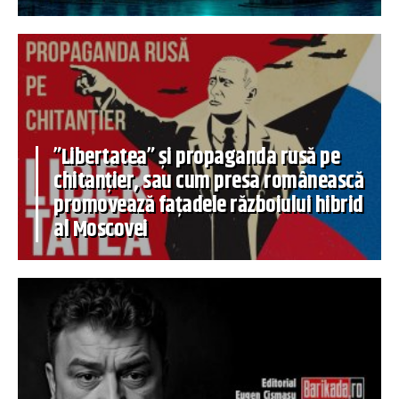
”Libertatea” și propaganda rusă pe
chitanțier, sau cum presa românească
promovează fațadele războiului hibrid
al Moscovei