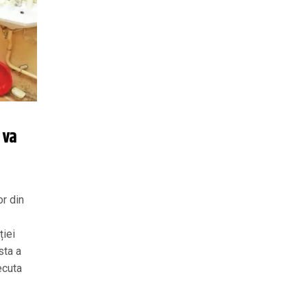
 va
r din
ției
sta a
ecuta