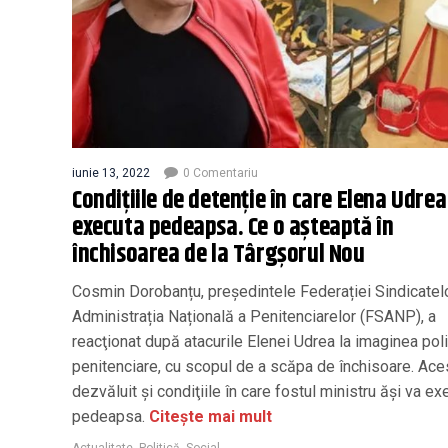
iunie 13, 2022
0 Comentariu
Condițiile de detenție în care Elena Udrea
executa pedeapsa. Ce o așteaptă în
închisoarea de la Târgșorul Nou
Cosmin Dorobanțu, președintele Federației Sindicatelo
Administrația Națională a Penitenciarelor (FSANP), a
reacţionat după atacurile Elenei Udrea la imaginea poli
penitenciare, cu scopul de a scăpa de închisoare. Ace
dezvăluit şi condiţiile în care fostul ministru ăşi va ex
pedeapsa.
Citește mai mult
Actualitate
,
Politică
,
Social