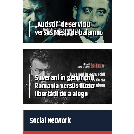
„Autiștii” de serviciu
versus Mesia de balamuc
Suverani în genunchi!
România versus iluzia
libertății de a alege
Social Network