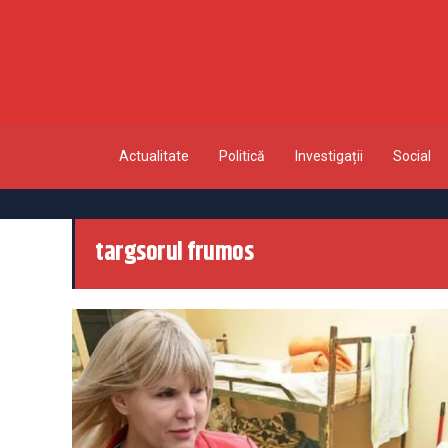
Actualitate
Politică
Investigații
Social
targsorul frumos