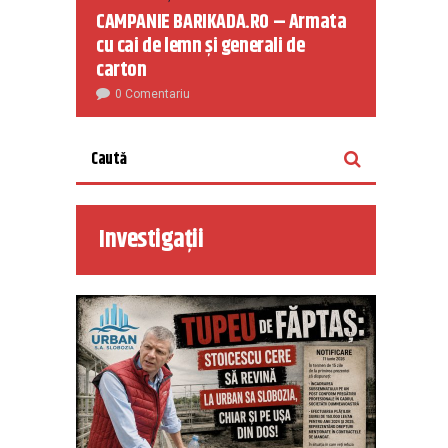
CAMPANIE BARIKADA.RO – Armata
cu cai de lemn și generali de
carton
0 Comentariu
Investigații