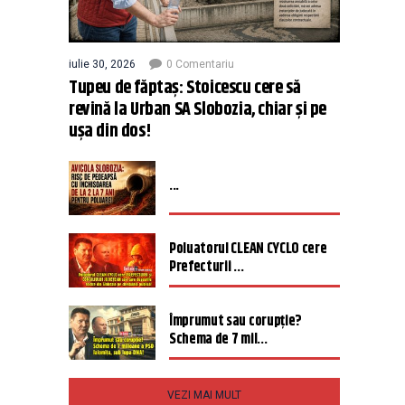
iulie 30, 2026
0 Comentariu
Tupeu de făptaș: Stoicescu cere să
revină la Urban SA Slobozia, chiar și pe
ușa din dos!
...
Poluatorul CLEAN CYCLO cere
Prefecturii ...
Împrumut sau corupție?
Schema de 7 mil...
VEZI MAI MULT