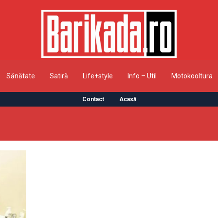
Sănătate
Satiră
Life+style
Info – Util
Motokooltura
Contact
Acasă