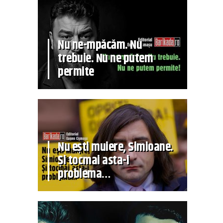
Nu ne-mpăcăm. Nu
trebuie. Nu ne putem
permite
Nu ești muiere, Simioane.
Și tocmai asta-i
problema…