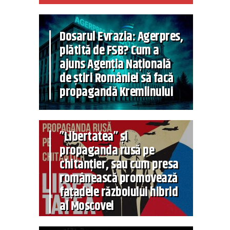
Dosarul Evrazia: Agerpres,
plătită de FSB? Cum a
ajuns Agenția Națională
de știri României să facă
propagandă Kremlinului
”Libertatea” și
propaganda rusă pe
chitanțier, sau cum presa
românească promovează
fațadele războiului hibrid
al Moscovei