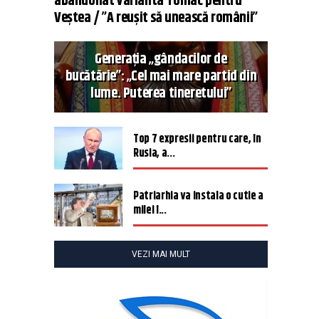
abandonat varianta Tomac pentru
Veștea / ”A reușit să unească românii”
Generația „gândacilor de
bucătărie”: „Cel mai mare partid din
lume. Puterea tineretului”
Top 7 expresii pentru care, în
Rusia, a...
Patriarhia va instala o cutie a
milei î...
VEZI MAI MULT