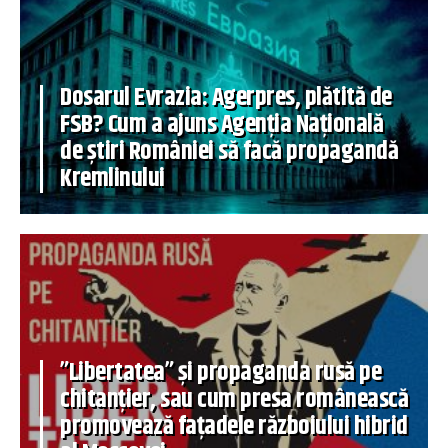
Dosarul Evrazia: Agerpres, plătită de
FSB? Cum a ajuns Agenția Națională
de știri României să facă propagandă
Kremlinului
”Libertatea” și propaganda rusă pe
chitanțier, sau cum presa românească
promovează fațadele războiului hibrid