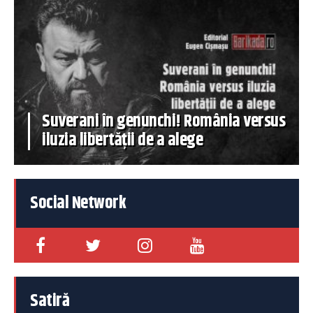
Suverani în genunchi! România versus
iluzia libertății de a alege
Social Network
Satiră