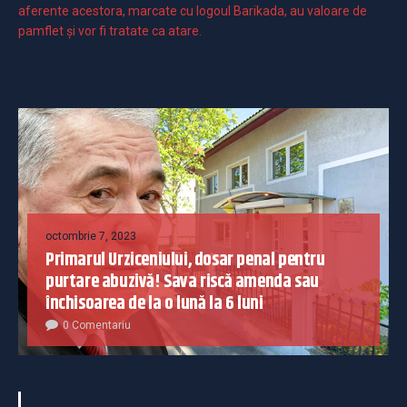
aferente acestora, marcate cu logoul Barikada, au valoare de
pamflet și vor fi tratate ca atare.
octombrie 7, 2023
Primarul Urziceniului, dosar penal pentru
purtare abuzivă! Sava riscă amenda sau
închisoarea de la o lună la 6 luni
0 Comentariu