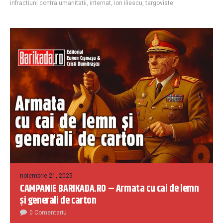
infractiuni contra umanitatii
,
internat
,
ion iliescu
,
targoviste
noiembrie 21, 2025
CAMPANIE BARIKADA.RO – Armata cu cai de lemn
și generali de carton
0 Comentariu