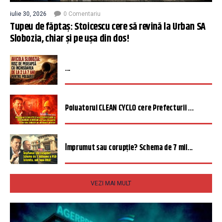
iulie 30, 2026
0 Comentariu
Tupeu de făptaș: Stoicescu cere să revină la Urban SA
Slobozia, chiar și pe ușa din dos!
...
Poluatorul CLEAN CYCLO cere Prefecturii ...
Împrumut sau corupție? Schema de 7 mil...
VEZI MAI MULT