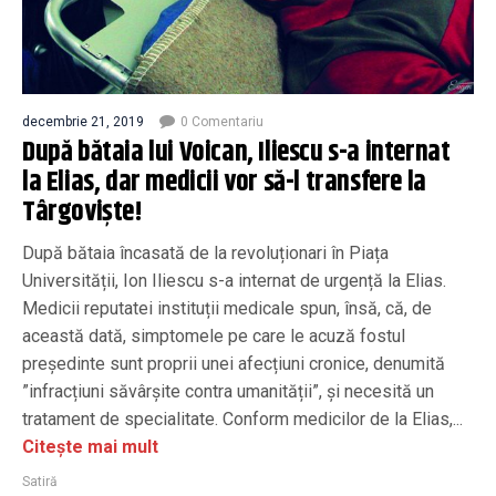
decembrie 21, 2019
0 Comentariu
După bătaia lui Voican, Iliescu s-a internat
la Elias, dar medicii vor să-l transfere la
Târgoviște!
După bătaia încasată de la revoluționari în Piața
Universității, Ion Iliescu s-a internat de urgență la Elias.
Medicii reputatei instituții medicale spun, însă, că, de
această dată, simptomele pe care le acuză fostul
președinte sunt proprii unei afecțiuni cronice, denumită
”infracțiuni săvârșite contra umanității”, și necesită un
tratament de specialitate. Conform medicilor de la Elias,...
Citește mai mult
Satiră