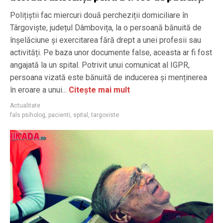
Polițiștii fac miercuri două percheziții domiciliare în
Târgoviște, județul Dâmbovița, la o persoană bănuită de
înșelăciune și exercitarea fără drept a unei profesii sau
activități. Pe baza unor documente false, aceasta ar fi fost
angajată la un spital. Potrivit unui comunicat al IGPR,
persoana vizată este bănuită de inducerea și menținerea
în eroare a unui...
Citește mai mult
Actualitate
fals psiholog
,
pacienti
,
spital
,
targoviste