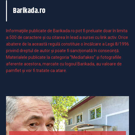
Barikada.ro
Informaţiile publicate de Barikada.ro pot fi preluate doar în limita
a 500 de caractere şi cu citarea în lead a sursei cu link activ. Orice
abatere de la această regulă constituie o încălcare a Legii 8/1996
privind dreptul de autor și poate fi sancționată în consecință.
Materialele publicate la categoria ”Mediafakes” și fotografiile
aferente acestora, marcate cu logoul Barikada, au valoare de
pamflet și vor fi tratate ca atare.