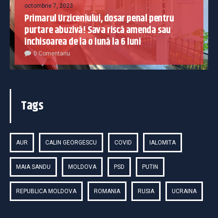
octombrie 7, 2023
Primarul Urziceniului, dosar penal pentru
purtare abuzivă! Sava riscă amenda sau
închisoarea de la o lună la 6 luni
0 Comentariu
Tags
AUR
CALIN GEORGESCU
COVID
IALOMITA
MAIA SANDU
MOLDOVA
PSD
PUTIN
REPUBLICA MOLDOVA
ROMANIA
RUSIA
UCRAINA