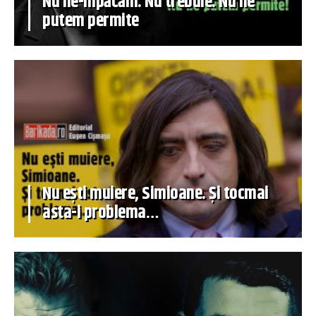
Nu ne-mpăcăm. Nu trebuie. Nu ne
putem permite
Nu ești muiere, Simioane. Și tocmai
asta-i problema…