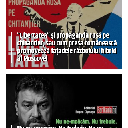
”Libertatea” și propaganda rusă pe
chitanțier, sau cum presa românească
promovează fațadele războiului hibrid
al Moscovei