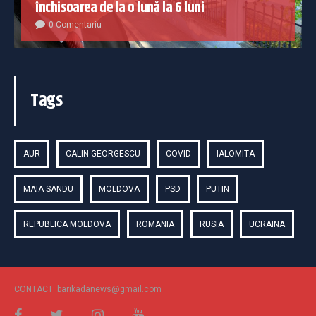
închisoarea de la o lună la 6 luni
0 Comentariu
Tags
AUR
CALIN GEORGESCU
COVID
IALOMITA
MAIA SANDU
MOLDOVA
PSD
PUTIN
REPUBLICA MOLDOVA
ROMANIA
RUSIA
UCRAINA
CONTACT: barikadanews@gmail.com