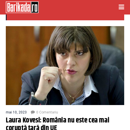
TARA CORUPTA
mai 10, 2023
0 Comentariu
Laura Kovesi: România nu este cea mai
coruptă țară din UE