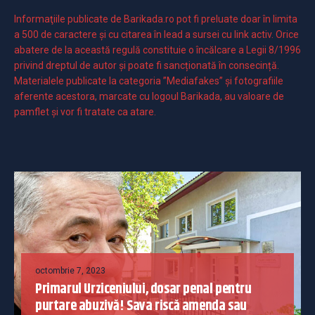
Informaţiile publicate de Barikada.ro pot fi preluate doar în limita
a 500 de caractere şi cu citarea în lead a sursei cu link activ. Orice
abatere de la această regulă constituie o încălcare a Legii 8/1996
privind dreptul de autor și poate fi sancționată în consecință.
Materialele publicate la categoria ”Mediafakes” și fotografiile
aferente acestora, marcate cu logoul Barikada, au valoare de
pamflet și vor fi tratate ca atare.
octombrie 7, 2023
Primarul Urziceniului, dosar penal pentru
purtare abuzivă! Sava riscă amenda sau