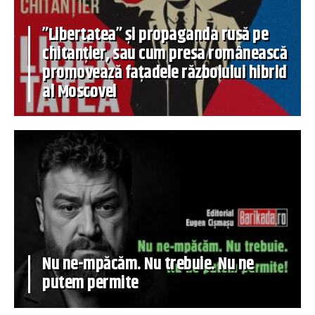
”Libertatea” și propaganda rusă pe
chitanțier, sau cum presa românească
promovează fațadele războiului hibrid
al Moscovei
Nu ne-mpăcăm. Nu trebuie. Nu ne
putem permite