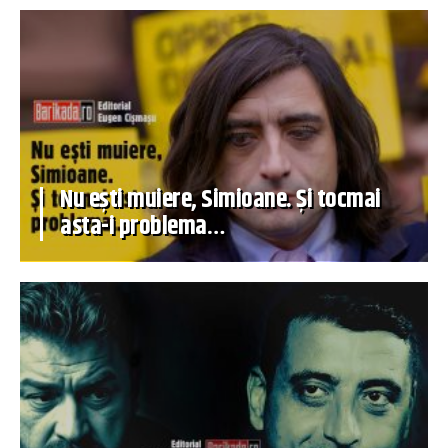
Nu ești muiere, Simioane. Și tocmai
asta-i problema…