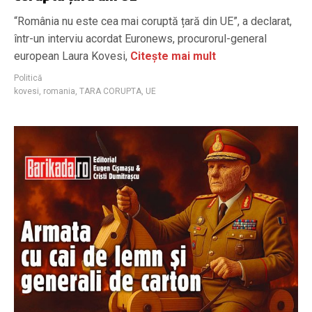
“România nu este cea mai coruptă țară din UE”, a declarat,
într-un interviu acordat Euronews, procurorul-general
european Laura Kovesi,
Citește mai mult
Politică
kovesi
,
romania
,
TARA CORUPTA
,
UE