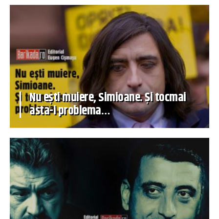
Nu ești muiere, Simioane. Și tocmai
asta-i problema…