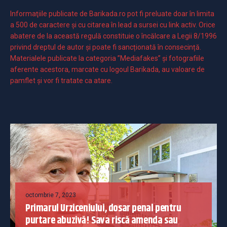
Informaţiile publicate de Barikada.ro pot fi preluate doar în limita
a 500 de caractere şi cu citarea în lead a sursei cu link activ. Orice
abatere de la această regulă constituie o încălcare a Legii 8/1996
privind dreptul de autor și poate fi sancționată în consecință.
Materialele publicate la categoria ”Mediafakes” și fotografiile
aferente acestora, marcate cu logoul Barikada, au valoare de
pamflet și vor fi tratate ca atare.
octombrie 7, 2023
Primarul Urziceniului, dosar penal pentru
purtare abuzivă! Sava riscă amenda sau