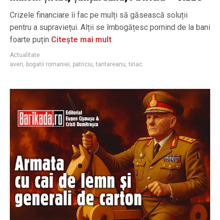
Crizele financiare îi fac pe mulți să găsească soluții
pentru a supraviețui. Alții se îmbogățesc pornind de la bani
foarte puțin
Citește mai mult
Actualitate
averi
,
bogatii romaniei
,
patriciu
,
tantareanu
,
tiriac