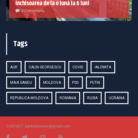
închisoarea de la o lună la 6 luni
0 Comentariu
Tags
AUR
CALIN GEORGESCU
COVID
IALOMITA
MAIA SANDU
MOLDOVA
PSD
PUTIN
REPUBLICA MOLDOVA
ROMANIA
RUSIA
UCRAINA
CONTACT: barikadanews@gmail.com