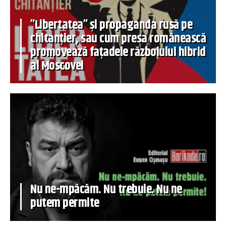
”Libertatea” și propaganda rusă pe
chitanțier, sau cum presa românească
promovează fațadele războiului hibrid
al Moscovei
Nu ne-mpăcăm. Nu trebuie. Nu ne
putem permite