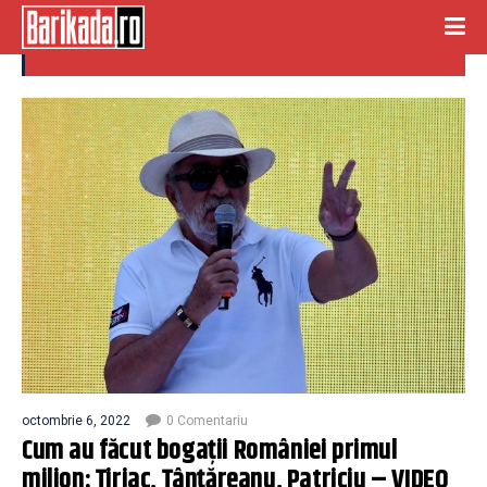
tantareanu
octombrie 6, 2022
0 Comentariu
Cum au făcut bogații României primul
milion: Țiriac, Țânțăreanu, Patriciu – VIDEO