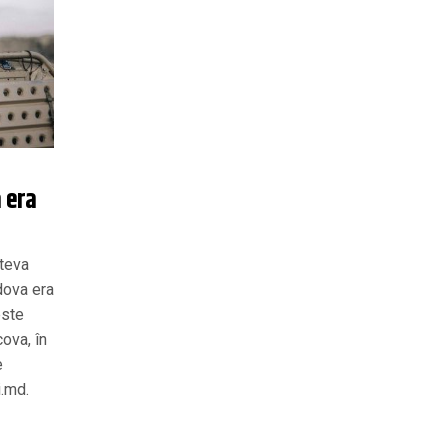
 era
âteva
dova era
este
ova, în
e
i.md.