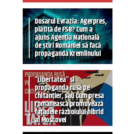
Dosarul Evrazia: Agerpres,
plătită de FSB? Cum a
ajuns Agenția Națională
de știri României să facă
propagandă Kremlinului
”Libertatea” și
propaganda rusă pe
chitanțier, sau cum presa
românească promovează
fațadele războiului hibrid
al Moscovei