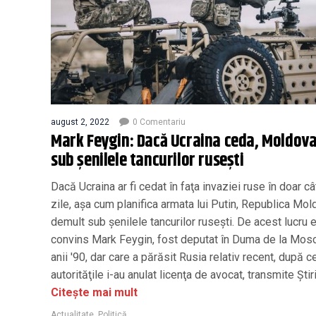
august 2, 2022
0 Comentariu
Mark Feygin: Dacă Ucraina ceda, Moldova
sub şenilele tancurilor ruseşti
Dacă Ucraina ar fi cedat în faţa invaziei ruse în doar c
zile, aşa cum planifica armata lui Putin, Republica Mol
demult sub şenilele tancurilor ruseşti. De acest lucru 
convins Mark Feygin, fost deputat în Duma de la Mosc
anii '90, dar care a părăsit Rusia relativ recent, după c
autorităţile i-au anulat licenţa de avocat, transmite Știr
Citește mai mult
Actualitate
,
Politică