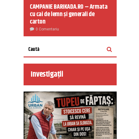
CAMPANIE BARIKADA.RO – Armata
cu cai de lemn și generali de
carton
0 Comentariu
Investigații