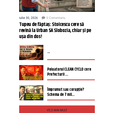
iulie 30, 2026
0 Comentariu
Tupeu de făptaș: Stoicescu cere să
revină la Urban SA Slobozia, chiar și pe
ușa din dos!
...
Poluatorul CLEAN CYCLO cere
Prefecturii ...
Împrumut sau corupție?
Schema de 7 mil...
VEZI MAI MULT