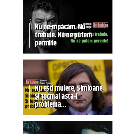
Nu ne-mpăcăm. Nu
trebuie. Nu ne putem
permite
Nu ești muiere, Simioane.
Și tocmai asta-i
problema…