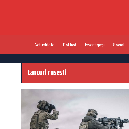
Actualitate
Politică
Investigații
Social
tancuri rusesti