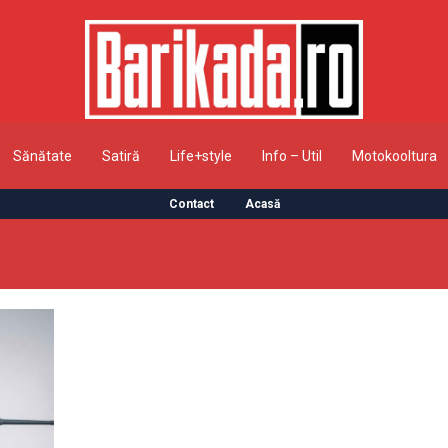
Sănătate
Satiră
Life+style
Info – Util
Motokooltura
Contact
Acasă