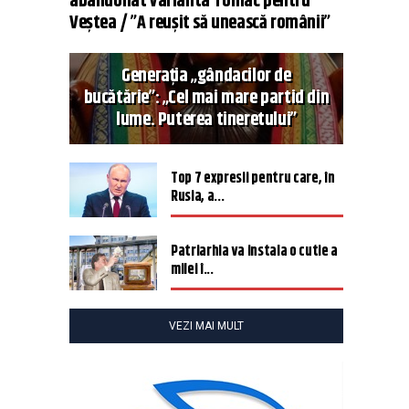
abandonat varianta Tomac pentru
Veștea / ”A reușit să unească românii”
Generația „gândacilor de
bucătărie”: „Cel mai mare partid din
lume. Puterea tineretului”
Top 7 expresii pentru care, în
Rusia, a...
Patriarhia va instala o cutie a
milei î...
VEZI MAI MULT