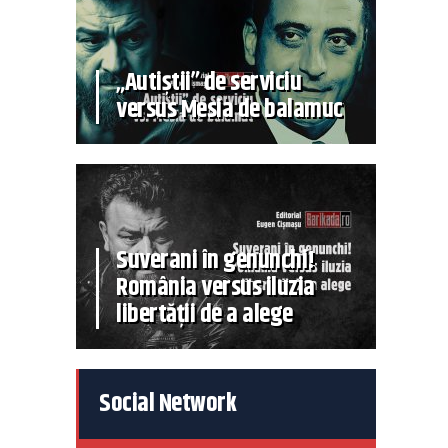
„Autiștii” de serviciu
versus Mesia de balamuc
Suverani în genunchi!
România versus iluzia
libertății de a alege
Social Network