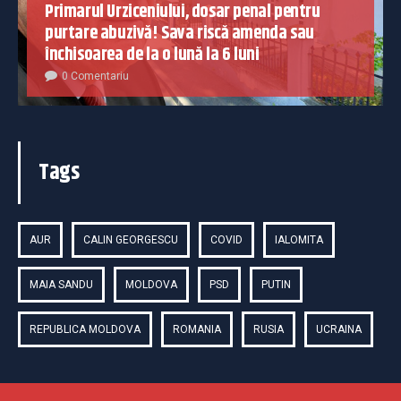
Primarul Urziceniului, dosar penal pentru
purtare abuzivă! Sava riscă amenda sau
închisoarea de la o lună la 6 luni
0 Comentariu
Tags
AUR
CALIN GEORGESCU
COVID
IALOMITA
MAIA SANDU
MOLDOVA
PSD
PUTIN
REPUBLICA MOLDOVA
ROMANIA
RUSIA
UCRAINA