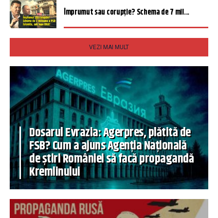
Împrumut sau corupție? Schema de 7 mil...
VEZI MAI MULT
Dosarul Evrazia: Agerpres, plătită de
FSB? Cum a ajuns Agenția Națională
de știri României să facă propagandă
Kremlinului