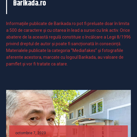
Barikada.ro
Informaţiile publicate de Barikada.ro pot fi preluate doar în limita
a 500 de caractere şi cu citarea în lead a sursei cu link activ. Orice
abatere de la această regulă constituie o încălcare a Legii 8/1996
privind dreptul de autor și poate fi sancționată în consecință.
Materialele publicate la categoria ”Mediafakes” și fotografiile
aferente acestora, marcate cu logoul Barikada, au valoare de
pamflet și vor fi tratate ca atare.
octombrie 7, 2023