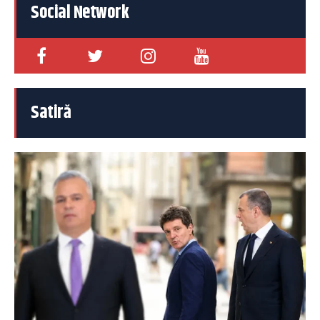
Social Network
Satiră