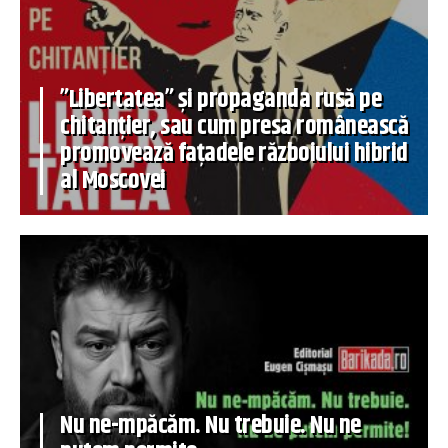
”Libertatea” și propaganda rusă pe
chitanțier, sau cum presa românească
promovează fațadele războiului hibrid
al Moscovei
Nu ne-mpăcăm. Nu trebuie. Nu ne