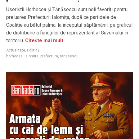
Useriștii Horhocea și Tănăsescu sunt noii favoriți pentru
preluarea Prefecturii Ialomița, după ce partidele de
Coaliție au bătut palma, la începutul săptămânii, pe graficul
de distribuire a funcțiilor de reprezentant al Guvernului în
teritoriu.
Citește mai mult
Actualitate
,
Politică
horhocea
,
Ialomita
,
prefectura
,
tanasescu