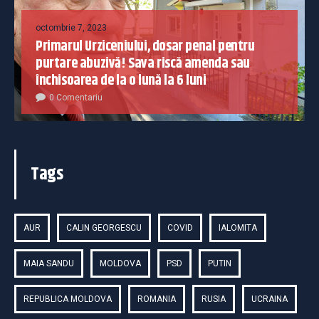
octombrie 7, 2023
Primarul Urziceniului, dosar penal pentru
purtare abuzivă! Sava riscă amenda sau
închisoarea de la o lună la 6 luni
0 Comentariu
Tags
AUR
CALIN GEORGESCU
COVID
IALOMITA
MAIA SANDU
MOLDOVA
PSD
PUTIN
REPUBLICA MOLDOVA
ROMANIA
RUSIA
UCRAINA