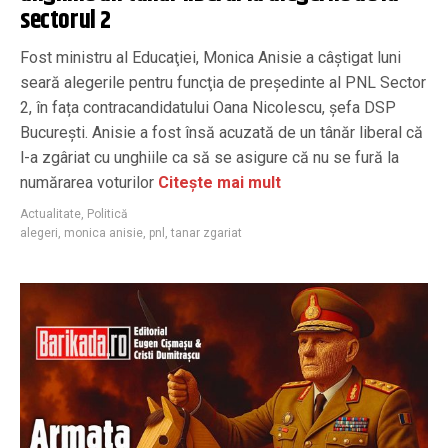
sectorul 2
Fost ministru al Educaţiei, Monica Anisie a câştigat luni
seară alegerile pentru funcţia de preşedinte al PNL Sector
2, în fața contracandidatului Oana Nicolescu, șefa DSP
București. Anisie a fost însă acuzată de un tânăr liberal că
l-a zgâriat cu unghiile ca să se asigure că nu se fură la
numărarea voturilor
Citește mai mult
Actualitate
,
Politică
alegeri
,
monica anisie
,
pnl
,
tanar zgariat