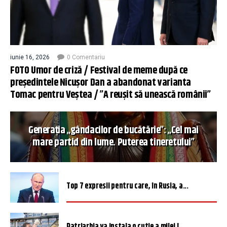
iunie 16, 2026
0 Comentariu
FOTO Umor de criză / Festival de meme după ce
președintele Nicușor Dan a abandonat varianta
Tomac pentru Veștea / ”A reușit să unească românii”
Generația „gândacilor de bucătărie”: „Cel mai
mare partid din lume. Puterea tineretului”
Top 7 expresii pentru care, în Rusia, a...
Patriarhia va instala o cutie a milei î...