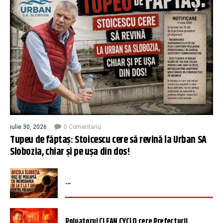
iulie 30, 2026
0 Comentariu
Tupeu de făptaș: Stoicescu cere să revină la Urban SA
Slobozia, chiar și pe ușa din dos!
...
Poluatorul CLEAN CYCLO cere Prefecturii ...