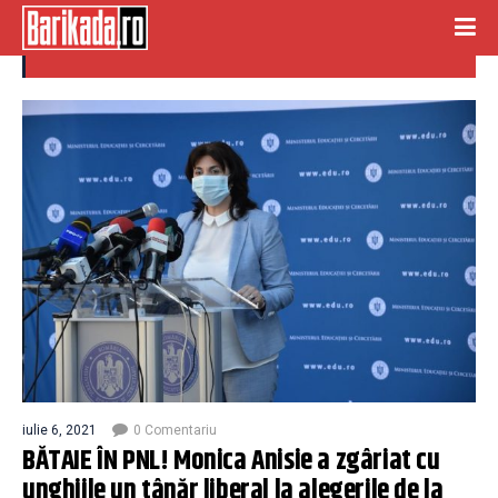
tanar zgariat
iulie 6, 2021
0 Comentariu
BĂTAIE ÎN PNL! Monica Anisie a zgâriat cu
unghiile un tânăr liberal la alegerile de la