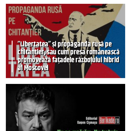
”Libertatea” și propaganda rusă pe
chitanțier, sau cum presa românească
promovează fațadele războiului hibrid
al Moscovei