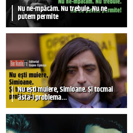
Nu ne-mpăcăm. Nu trebuie. Nu ne
putem permite
Nu ești muiere, Simioane. Și tocmai
asta-i problema…