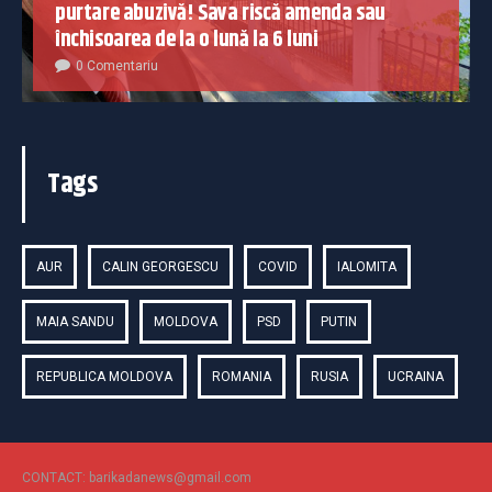
purtare abuzivă! Sava riscă amenda sau
închisoarea de la o lună la 6 luni
0 Comentariu
Tags
AUR
CALIN GEORGESCU
COVID
IALOMITA
MAIA SANDU
MOLDOVA
PSD
PUTIN
REPUBLICA MOLDOVA
ROMANIA
RUSIA
UCRAINA
CONTACT: barikadanews@gmail.com