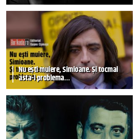
Nu ești muiere, Simioane. Și tocmai
asta-i problema…