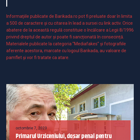
Informaţiile publicate de Barikada.ro pot fi preluate doar în limita
a 500 de caractere şi cu citarea în lead a sursei cu link activ. Orice
abatere de la această regulă constituie o încălcare a Legii 8/1996
privind dreptul de autor și poate fi sancționată în consecință.
Materialele publicate la categoria ”Mediafakes” și fotografiile
aferente acestora, marcate cu logoul Barikada, au valoare de
pamflet și vor fi tratate ca atare.
octombrie 7, 2023
Primarul Urziceniului, dosar penal pentru