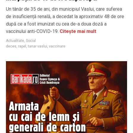
Un tânăr de 35 de ani, din municipiul Vaslui, care suferea
de insuficiență renală, a decedat la aproximativ 48 de ore
după ce a fost imunizat cu cea de-a doua doză a
vaccinului anti-COVID-19.
Citește mai mult
Actualitate
,
Social
deces
,
rapel
,
tanar vaslui
,
vaccinare