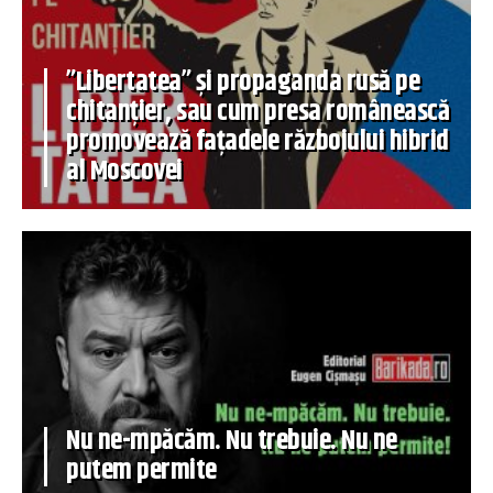
”Libertatea” și propaganda rusă pe
chitanțier, sau cum presa românească
promovează fațadele războiului hibrid
al Moscovei
Nu ne-mpăcăm. Nu trebuie. Nu ne
putem permite