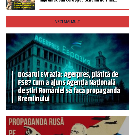
Împrumut sau corupție? Schema de 7 mil...
VEZI MAI MULT
Dosarul Evrazia: Agerpres, plătită de
FSB? Cum a ajuns Agenția Națională
de știri României să facă propagandă
Kremlinului