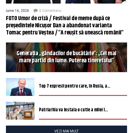
iunie 16, 2026
0 Comentariu
FOTO Umor de criză / Festival de meme după ce
președintele Nicușor Dan a abandonat varianta
Tomac pentru Veștea / ”A reușit să unească românii”
Generația „gândacilor de bucătărie”: „Cel mai
mare partid din lume. Puterea tineretului”
Top 7 expresii pentru care, în Rusia, a...
Patriarhia va instala o cutie a milei î...
VEZI MAI MULT