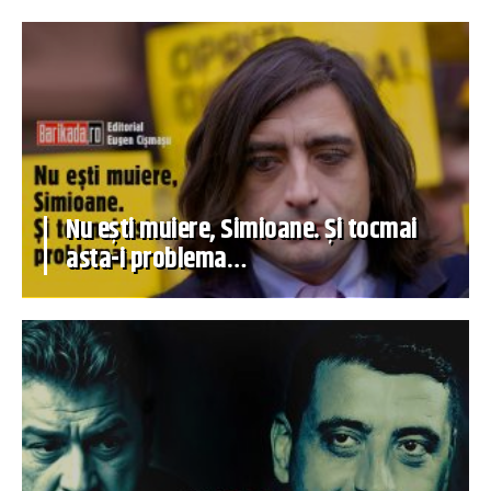
Nu ești muiere, Simioane. Și tocmai
asta-i problema…