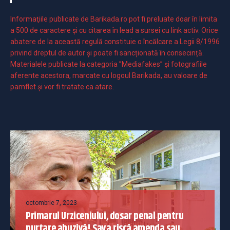
Informaţiile publicate de Barikada.ro pot fi preluate doar în limita
a 500 de caractere şi cu citarea în lead a sursei cu link activ. Orice
abatere de la această regulă constituie o încălcare a Legii 8/1996
privind dreptul de autor și poate fi sancționată în consecință.
Materialele publicate la categoria ”Mediafakes” și fotografiile
aferente acestora, marcate cu logoul Barikada, au valoare de
pamflet și vor fi tratate ca atare.
octombrie 7, 2023
Primarul Urziceniului, dosar penal pentru
purtare abuzivă! Sava riscă amenda sau