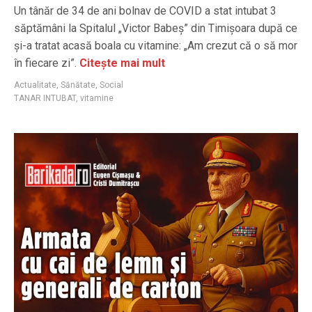
Un tânăr de 34 de ani bolnav de COVID a stat intubat 3
săptămâni la Spitalul „Victor Babeș” din Timișoara după ce
și-a tratat acasă boala cu vitamine: „Am crezut că o să mor
în fiecare zi”.
Citește mai mult
Actualitate
,
Sănătate
,
Social
TANAR INTUBAT
,
vitamine