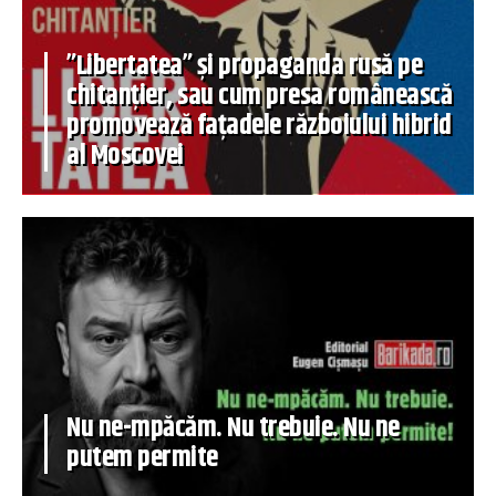
”Libertatea” și propaganda rusă pe
chitanțier, sau cum presa românească
promovează fațadele războiului hibrid
al Moscovei
Nu ne-mpăcăm. Nu trebuie. Nu ne
putem permite