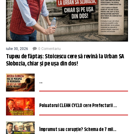
iulie 30, 2026
0 Comentariu
Tupeu de făptaș: Stoicescu cere să revină la Urban SA
Slobozia, chiar și pe ușa din dos!
...
Poluatorul CLEAN CYCLO cere Prefecturii ...
Împrumut sau corupție? Schema de 7 mil...