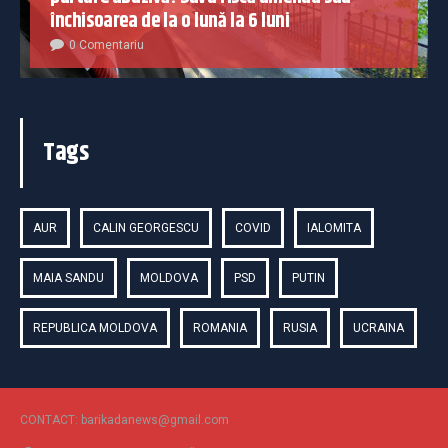
închisoarea de la o lună la 6 luni
0 Comentariu
Tags
AUR
CALIN GEORGESCU
COVID
IALOMITA
MAIA SANDU
MOLDOVA
PSD
PUTIN
REPUBLICA MOLDOVA
ROMANIA
RUSIA
UCRAINA
CONTACT: barikadanews@gmail.com