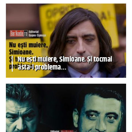
Nu ești muiere, Simioane. Și tocmai
asta-i problema…