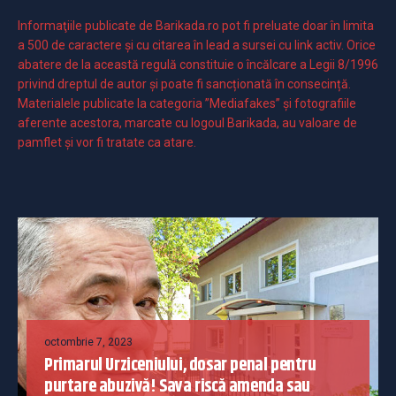
Informaţiile publicate de Barikada.ro pot fi preluate doar în limita
a 500 de caractere şi cu citarea în lead a sursei cu link activ. Orice
abatere de la această regulă constituie o încălcare a Legii 8/1996
privind dreptul de autor și poate fi sancționată în consecință.
Materialele publicate la categoria ”Mediafakes” și fotografiile
aferente acestora, marcate cu logoul Barikada, au valoare de
pamflet și vor fi tratate ca atare.
octombrie 7, 2023
Primarul Urziceniului, dosar penal pentru
purtare abuzivă! Sava riscă amenda sau