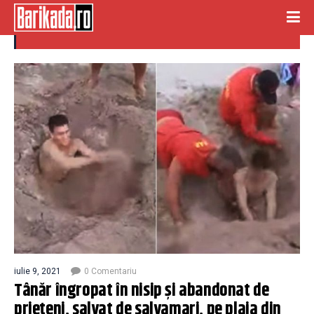
TANAR INGROPAT IN NISIP
iulie 9, 2021
0 Comentariu
Tânăr îngropat în nisip și abandonat de
prieteni, salvat de salvamari, pe plaja din