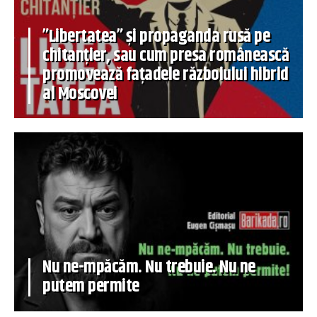
”Libertatea” și propaganda rusă pe
chitanțier, sau cum presa românească
promovează fațadele războiului hibrid
al Moscovei
Nu ne-mpăcăm. Nu trebuie. Nu ne
putem permite