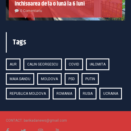
închisoarea de la o lună la 6 luni
0 Comentariu
Tags
AUR
CALIN GEORGESCU
COVID
IALOMITA
MAIA SANDU
MOLDOVA
PSD
PUTIN
REPUBLICA MOLDOVA
ROMANIA
RUSIA
UCRAINA
CONTACT: barikadanews@gmail.com