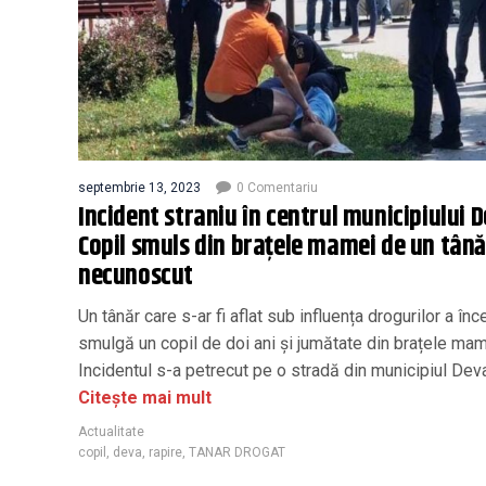
septembrie 13, 2023
0 Comentariu
Incident straniu în centrul municipiului D
Copil smuls din brațele mamei de un tână
necunoscut
Un tânăr care s-ar fi aflat sub influența drogurilor a înc
smulgă un copil de doi ani și jumătate din brațele mam
Incidentul s-a petrecut pe o stradă din municipiul Dev
Citește mai mult
Actualitate
copil
,
deva
,
rapire
,
TANAR DROGAT