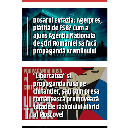
Dosarul Evrazia: Agerpres,
plătită de FSB? Cum a
ajuns Agenția Națională
de știri României să facă
propagandă Kremlinului
”Libertatea” și
propaganda rusă pe
chitanțier, sau cum presa
românească promovează
fațadele războiului hibrid
al Moscovei