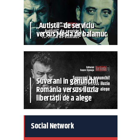
„Autiștii” de serviciu
versus Mesia de balamuc
Suverani în genunchi!
România versus iluzia
libertății de a alege
Social Network