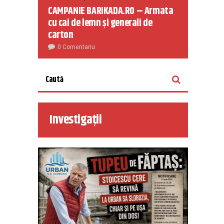
CAMPANIE BARIKADA.RO – Armata
cu cai de lemn și generali de
carton
0 Comentariu
Investigații