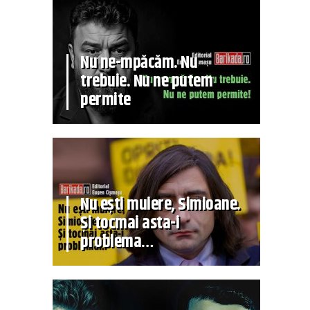
Nu ne-mpăcăm. Nu
trebuie. Nu ne putem
permite
Nu ești muiere, Simioane.
Și tocmai asta-i
problema…