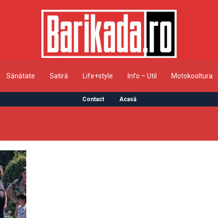
Sănătate
Satiră
Life+style
Info – Util
Motokooltura
Contact
Acasă