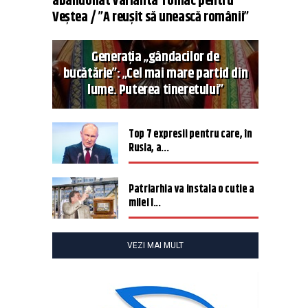
abandonat varianta Tomac pentru
Veștea / ”A reușit să unească românii”
Generația „gândacilor de
bucătărie”: „Cel mai mare partid din
lume. Puterea tineretului”
Top 7 expresii pentru care, în
Rusia, a...
Patriarhia va instala o cutie a
milei î...
VEZI MAI MULT