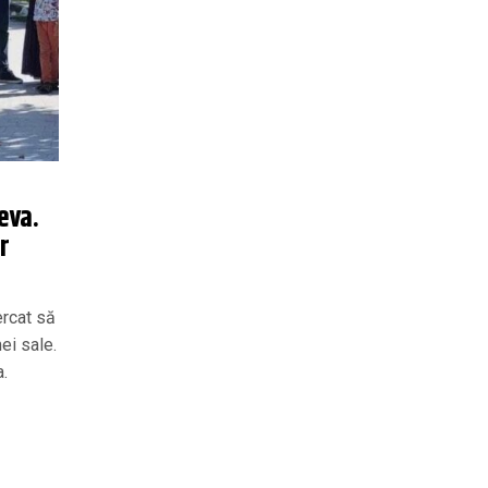
eva.
r
ercat să
ei sale.
a.