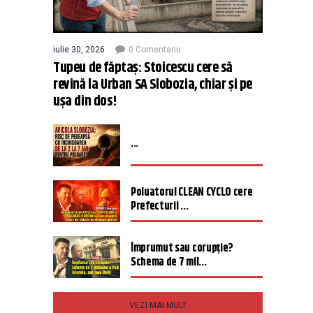
iulie 30, 2026
0 Comentariu
Tupeu de făptaș: Stoicescu cere să
revină la Urban SA Slobozia, chiar și pe
ușa din dos!
...
Poluatorul CLEAN CYCLO cere
Prefecturii ...
Împrumut sau corupție?
Schema de 7 mil...
VEZI MAI MULT