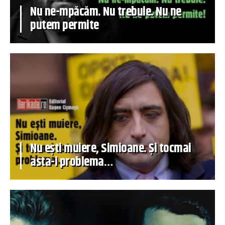
Nu ne-mpăcăm. Nu trebuie. Nu ne
putem permite
Nu ești muiere, Simioane. Și tocmai
asta-i problema…