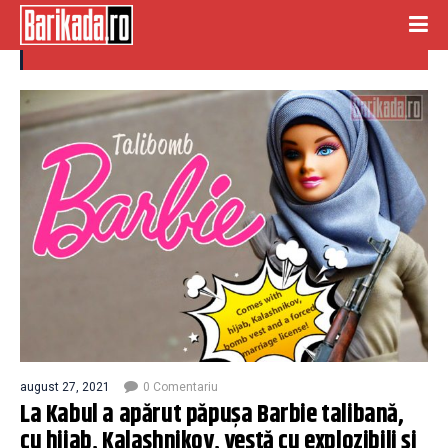
talibomb
august 27, 2021
0 Comentariu
La Kabul a apărut păpușa Barbie talibană,
cu hijab, Kalashnikov, vestă cu explozibili și