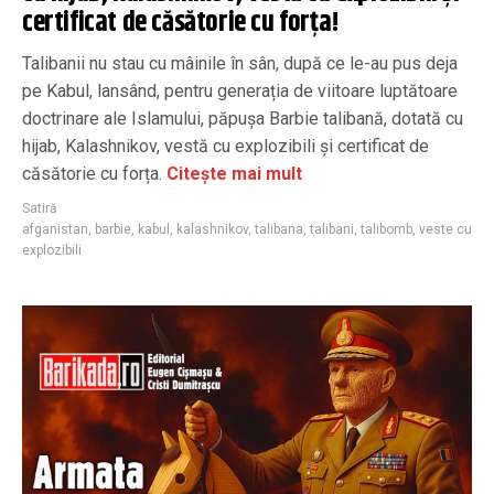
certificat de căsătorie cu forța!
Talibanii nu stau cu mâinile în sân, după ce le-au pus deja
pe Kabul, lansând, pentru generația de viitoare luptătoare
doctrinare ale Islamului, păpușa Barbie talibană, dotată cu
hijab, Kalashnikov, vestă cu explozibili și certificat de
căsătorie cu forța.
Citește mai mult
Satiră
afganistan
,
barbie
,
kabul
,
kalashnikov
,
talibana
,
talibani
,
talibomb
,
veste cu
explozibili