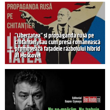
”Libertatea” și propaganda rusă pe
chitanțier, sau cum presa românească
promovează fațadele războiului hibrid
al Moscovei