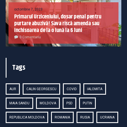
octombrie 7, 2023
Primarul Urziceniului, dosar penal pentru
purtare abuzivă! Sava riscă amenda sau
închisoarea de la o lună la 6 luni
0 Comentariu
Tags
AUR
CALIN GEORGESCU
COVID
IALOMITA
MAIA SANDU
MOLDOVA
PSD
PUTIN
REPUBLICA MOLDOVA
ROMANIA
RUSIA
UCRAINA