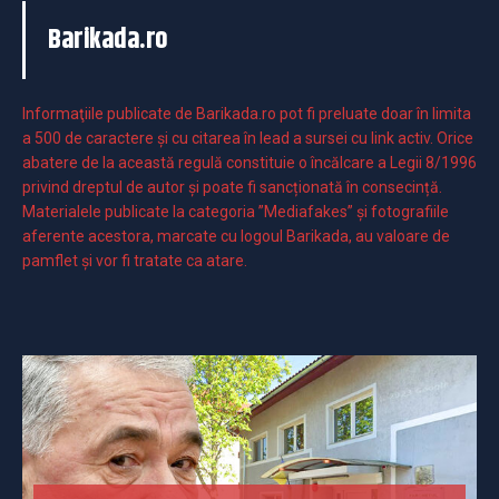
Barikada.ro
Informaţiile publicate de Barikada.ro pot fi preluate doar în limita
a 500 de caractere şi cu citarea în lead a sursei cu link activ. Orice
abatere de la această regulă constituie o încălcare a Legii 8/1996
privind dreptul de autor și poate fi sancționată în consecință.
Materialele publicate la categoria ”Mediafakes” și fotografiile
aferente acestora, marcate cu logoul Barikada, au valoare de
pamflet și vor fi tratate ca atare.