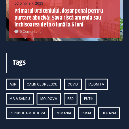
octombrie 7, 2023
Primarul Urziceniului, dosar penal pentru
purtare abuzivă! Sava riscă amenda sau
închisoarea de la o lună la 6 luni
0 Comentariu
Tags
AUR
CALIN GEORGESCU
COVID
IALOMITA
MAIA SANDU
MOLDOVA
PSD
PUTIN
REPUBLICA MOLDOVA
ROMANIA
RUSIA
UCRAINA