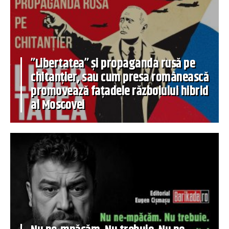
”Libertatea” și propaganda rusă pe
chitanțier, sau cum presa românească
promovează fațadele războiului hibrid
al Moscovei