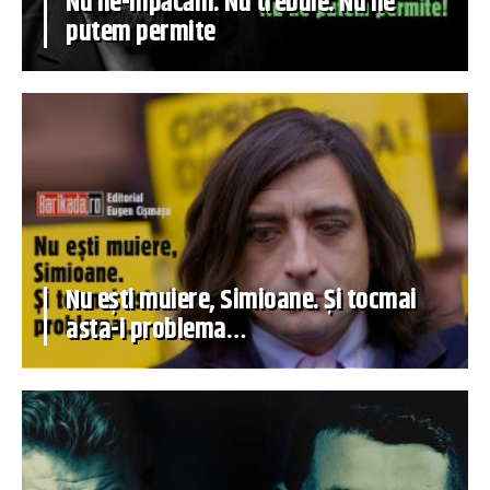
Nu ne-mpăcăm. Nu trebuie. Nu ne
putem permite
Nu ești muiere, Simioane. Și tocmai
asta-i problema…