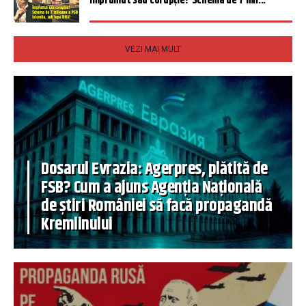
Împrumut sau corupție? Schema de 7 mil...
VEZI MAI MULT
Dosarul Evrazia: Agerpres, plătită de
FSB? Cum a ajuns Agenția Națională
de știri României să facă propagandă
Kremlinului