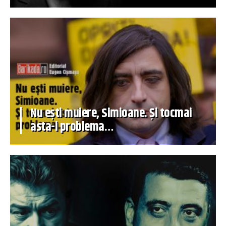
Nu ești muiere, Simioane. Și tocmai
asta-i problema…