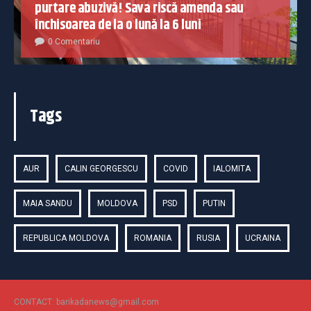
purtare abuzivă! Sava riscă amenda sau
închisoarea de la o lună la 6 luni
0 Comentariu
Tags
AUR
CALIN GEORGESCU
COVID
IALOMITA
MAIA SANDU
MOLDOVA
PSD
PUTIN
REPUBLICA MOLDOVA
ROMANIA
RUSIA
UCRAINA
CONTACT: barikadanews@gmail.com