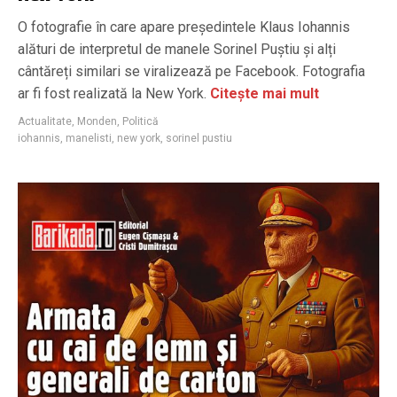
O fotografie în care apare președintele Klaus Iohannis
alături de interpretul de manele Sorinel Puștiu și alți
cântăreți similari se viralizează pe Facebook. Fotografia
ar fi fost realizată la New York.
Citește mai mult
Actualitate
,
Monden
,
Politică
iohannis
,
manelisti
,
new york
,
sorinel pustiu