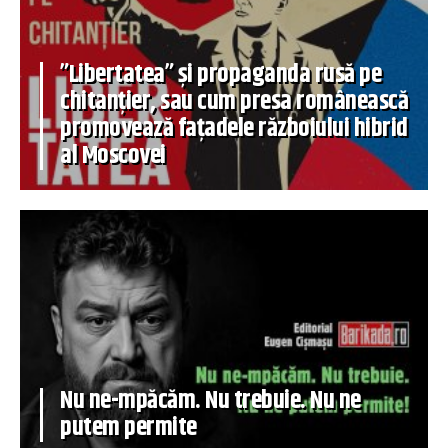
”Libertatea” și propaganda rusă pe
chitanțier, sau cum presa românească
promovează fațadele războiului hibrid
al Moscovei
Nu ne-mpăcăm. Nu trebuie. Nu ne
putem permite