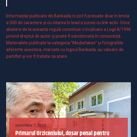
Informaţiile publicate de Barikada.ro pot fi preluate doar în limita
a 500 de caractere şi cu citarea în lead a sursei cu link activ. Orice
abatere de la această regulă constituie o încălcare a Legii 8/1996
privind dreptul de autor și poate fi sancționată în consecință.
Materialele publicate la categoria ”Mediafakes” și fotografiile
aferente acestora, marcate cu logoul Barikada, au valoare de
pamflet și vor fi tratate ca atare.
octombrie 7, 2023
Primarul Urziceniului, dosar penal pentru