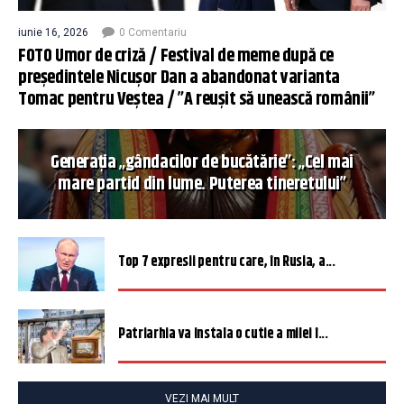
iunie 16, 2026
0 Comentariu
FOTO Umor de criză / Festival de meme după ce
președintele Nicușor Dan a abandonat varianta
Tomac pentru Veștea / ”A reușit să unească românii”
Generația „gândacilor de bucătărie”: „Cel mai
mare partid din lume. Puterea tineretului”
Top 7 expresii pentru care, în Rusia, a...
Patriarhia va instala o cutie a milei î...
VEZI MAI MULT